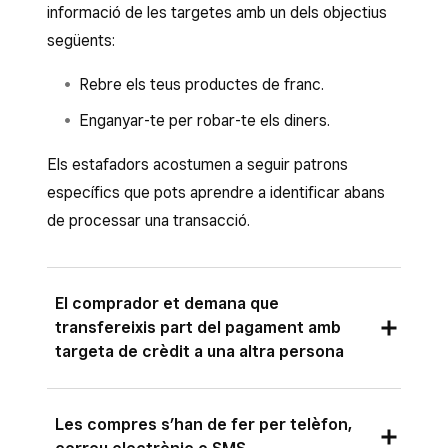
informació de les targetes amb un dels objectius
següents:
Rebre els teus productes de franc.
Enganyar-te per robar-te els diners.
Els estafadors acostumen a seguir patrons
específics que pots aprendre a identificar abans
de processar una transacció.
El comprador et demana que
transfereixis part del pagament amb
targeta de crèdit a una altra persona
De vegades, els estafadors et demanaran que
Les compres s’han de fer per telèfon,
facis servir una part del pagament amb targeta