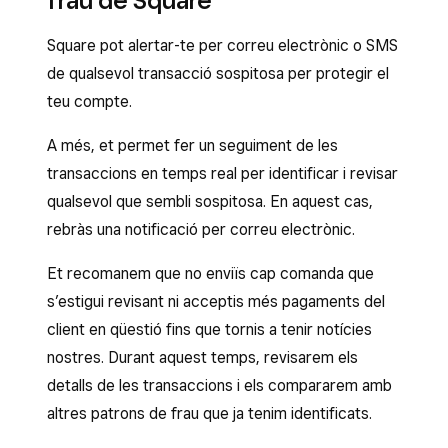
frau de Square
cartes en l’assumpte).
crèdit de la targeta o que el banc emissor
ha marcat la transacció com a sospitosa.
Comandes grans i repetides en poc temps
Square pot alertar-te per correu electrònic o SMS
El comprador vol pagar la comanda amb
de qualsevol transacció sospitosa per protegir el
Comandes en bloc de productes que es
diverses targetes. Com en l’exemple
teu compte.
poden revendre fàcilment (samarretes
anterior, si la transacció supera el límit de
llises, dispositius electrònics, unitats USB,
A més, et permet fer un seguiment de les
crèdit, l’estafador podria intentar repartir la
etc.).
transaccions en temps real per identificar i revisar
compra en múltiples targetes.
Et demanen que transfereixis els fons a una
qualsevol que sembli sospitosa. En aquest cas,
empresa de transports específica.
rebràs una notificació per correu electrònic.
Et recomanem que no enviïs cap comanda que
s’estigui revisant ni acceptis més pagaments del
client en qüestió fins que tornis a tenir notícies
nostres. Durant aquest temps, revisarem els
detalls de les transaccions i els compararem amb
altres patrons de frau que ja tenim identificats.