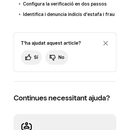
Configura la verificació en dos passos
«Restableix la contrasenya de Square».
instruccions
.
Identifica i denuncia indicis d’estafa i frau
Obre’l i selecciona
Restableix la
Revisa el correu electrònic: hauries de
contrasenya
.
rebre un missatge automatitzat de Square
Crea una contrasenya.
amb les instruccions a seguir.
T‘ha ajudat aquest article?
Obre’l i selecciona
Restableix la
contrasenya
.
Sí
No
Crea una contrasenya.
Continues necessitant ajuda?