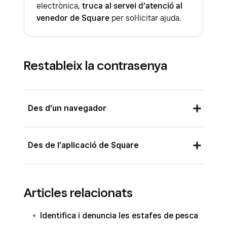
electrònica,
truca al servei d’atenció al
venedor de Square
per sol·licitar ajuda.
Restableix la contrasenya
Des d’un navegador
Ves a
squareup.com/password
.
Des de l’aplicació de Square
Introdueix l’adreça electrònica associada al
teu compte de Square i fes clic a
Envia les
Toca
Has oblidat la contrasenya?
a la
instruccions
.
Articles relacionats
pantalla d’inici de sessió.
Revisa el correu electrònic: hauries de
Introdueix l’adreça electrònica associada al
Identifica i denuncia les estafes de pesca
rebre un missatge amb l’assumpte
teu compte de Square i toca
Envia les