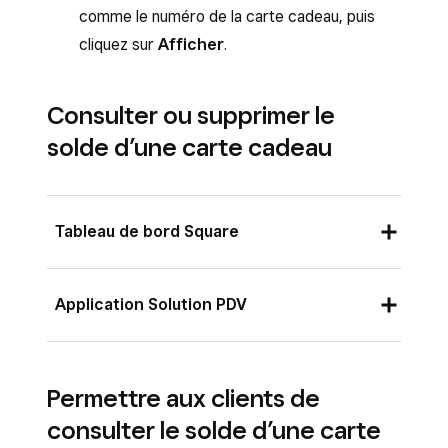
comme le numéro de la carte cadeau, puis
cliquez sur
Afficher
.
Consulter ou supprimer le
solde d’une carte cadeau
Tableau de bord Square
Connectez-vous au Tableau de bord Square
Application Solution PDV
et accédez à
Commandes et paiements
(ou
Factures et paiements
ou
À partir de l’écran de passage en caisse,
Paiements
) >
Transactions
.
Permettre aux clients de
touchez
Catalogue
>
Cartes cadeaux
.
Recherchez la vente de la carte cadeau en
consulter le solde d’une carte
Touchez
Vérifier le solde ou recharger
procédant comme suit :