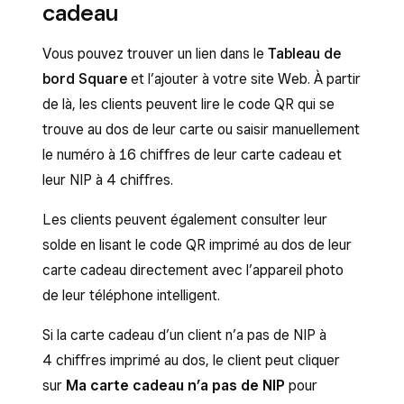
cadeau
la carte
.
Recherchez la carte cadeau en
Glissez la carte cadeau, lisez le code à
saisissant les quatre derniers chiffres
Vous pouvez trouver un lien dans le
Tableau de
barres à l’aide d’un lecteur, prenez une
de son code.
bord Square
et l’ajouter à votre site Web. À partir
photo du code QR de la carte cadeau avec
de là, les clients peuvent lire le code QR qui se
Recherchez le numéro du reçu
l’appareil photo de votre appareil, ou
trouve au dos de leur carte ou saisir manuellement
correspondant à l’achat de la carte
saisissez manuellement son numéro à
le numéro à 16 chiffres de leur carte cadeau et
cadeau.
16 chiffres.
leur NIP à 4 chiffres.
Une fois la transaction trouvée,
Le solde de la carte cadeau s’affichera à
sélectionnez-la et cliquez sur le numéro de
Les clients peuvent également consulter leur
côté des quatre derniers chiffres du
carte cadeau affiché dans les détails de la
solde en lisant le code QR imprimé au dos de leur
numéro de la carte cadeau.
transaction.
carte cadeau directement avec l’appareil photo
Vous pouvez alors quitter l’écran ou ajouter
de leur téléphone intelligent.
Cliquez sur
Utiliser tout le solde
.
un montant supplémentaire sur cette carte
Pour confirmer cette demande, saisissez le
Si la carte cadeau d’un client n’a pas de NIP à
cadeau, ou toucher
Utiliser tout le solde
solde restant sur la carte cadeau.
4 chiffres imprimé au dos, le client peut cliquer
pour supprimer le solde restant de la carte
sur
Ma carte cadeau n’a pas de NIP
pour
Cliquez sur
Utiliser
.
cadeau.