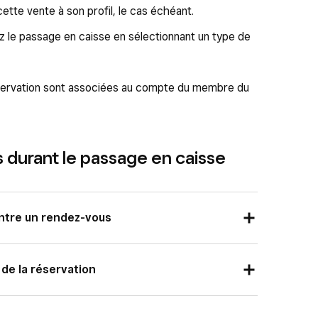
e mode de paiement souhaité pour terminer la
cette vente à son profil, le cas échéant.
z le passage en caisse en sélectionnant un type de
servation sont associées au compte du membre du
 durant le passage en caisse
tre un rendez-vous
PDV Square en mode réservations activées ou à
de la réservation
V Rendez-vous Square :
PDV, sélectionnez le rendez-vous dans votre
 récompense de fidélisation de votre client au