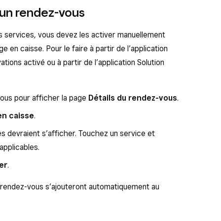
r en revue et passer en caisse
.
r un rendez-vous
ter un article ou une remise
, puis touchez
PDV Square en mode réservations activées ou à
es services, vous devez les activer manuellement
s
.
V Rendez-vous Square :
 en caisse. Pour le faire à partir de l’application
r voir ses récompenses disponibles et touchez
PDV, accédez à votre calendrier et touchez
Créer
ions activé ou à partir de l’application Solution
ouvez également toucher
Utiliser le code
pour
n article ou une remise
.
de récompense. Une fois que vous avez appliqué
r voir ses récompenses disponibles et touchez
erez automatiquement vers l’écran de paiement.
ous pour afficher la page
Détails du rendez-vous
.
ouvez également toucher
Utiliser le code
pour
er la transaction.
en caisse
.
 de récompense.
ces devraient s’afficher. Touchez un service et
ous avez ajoutées s’appliquent automatiquement à
applicables.
 du client.
er
.
es coupons et des récompenses aux
u rendez-vous s’ajouteront automatiquement au