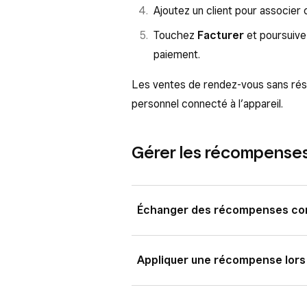
Traitez la carte du client ou l
Ajoutez un client pour associer 
transaction.
Touchez
Facturer
et poursuive
paiement.
Les ventes de rendez-vous sans ré
personnel connecté à l’appareil.
Gérer les récompenses
Échanger des récompenses con
À partir de l’application Solution 
Appliquer une récompense lors 
partir de l’application Solution PD
Ouvrez l’application Solution 
Vous pouvez également appliquer la