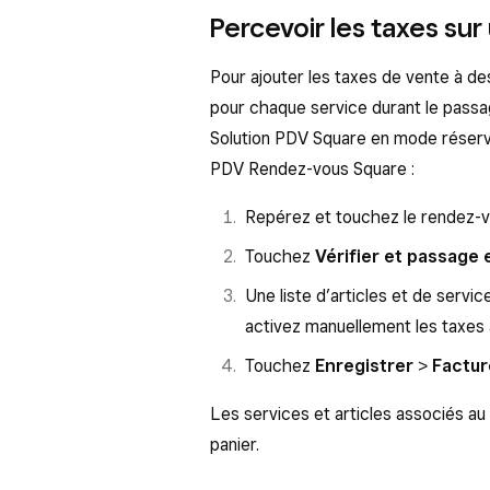
calendrier, puis touchez
Passe
moment de fixer son rendez-vous.
Percevoir les taxes su
À l’écran suivant, touchez
Ajou
À partir de l’application Solution 
Pour ajouter les taxes de vente à d
Échanger des récompense
partir de l’application Solution PD
pour chaque service durant le passage
Sélectionnez votre client pou
Ouvrez l’application Solution 
Solution PDV Square en mode réservat
Appliquer au panier
. Vous p
un rendez-vous
>
Ajouter u
PDV Rendez-vous Square :
saisir manuellement son code 
Sélectionnez votre client pou
une récompense, vous continu
Repérez et touchez le rendez-v
Appliquer au panier
. Vous p
Touchez
Facturer
pour finalis
Touchez
Vérifier et passage 
saisir manuellement son code
Une liste d’articles et de servi
Toutes les récompenses que v
activez manuellement les taxes 
la vente en traitant le paiement
Touchez
Enregistrer
>
Factur
Découvrez comment
appliquer d
Les services et articles associés a
transactions
.
panier.