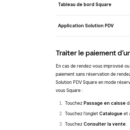
Tableau de bord Square
Connectez-vous au Tableau de
Application Solution PDV
Paiements
>
Rendez-vous
)
À partir de l’application Solution 
Sélectionnez le rendez-vous qu
partir de l’application Rendez-vous 
rendez-vous et cliquez sur
Acc
Traiter le paiement d’
Sous
Mode de paiement
, sé
Touchez le rendez-vous sur vo
En cas de rendez-vous improvisé ou d
les messages-guides pour finali
Caisse
et sélectionner un rend
paiement sans réservation de rendez-v
Remarque
: La vente sera as
Cliquez sur
Facturer la carte
Solution PDV Square en mode réservat
rendez-vous a été programmé
vous Square :
Remarque
: Si vous modifiez un re
Touchez
Vérifier et Caisse
.
vous devez cliquer sur Enregistrer 
Touchez
Passage en caisse
da
Ajoutez des articles ou servic
Touchez l’onglet
Catalogue
et 
Facturer
. Les informations s
récupérées à partir du rendez
Touchez
Consulter la vente
.