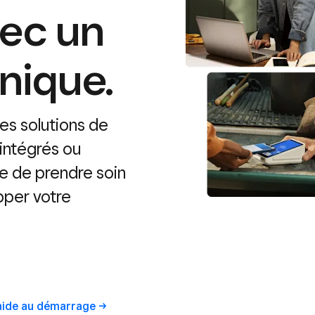
vec un
nique.
es solutions de
intégrés ou
re de prendre soin
pper votre
aide au
démarrage