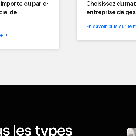
importe où par e-
Choisissez du mat
ciel de
entreprise de ges
En savoir plus sur le 
re
s les types