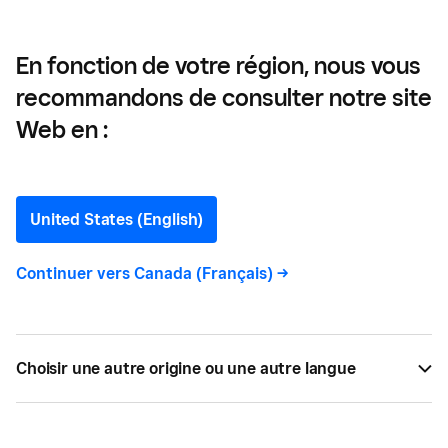
En fonction de votre région, nous vous
recommandons de consulter notre site
Analyse de la
Web en :
concurrence: définition et
guide
United States (English)
Continuer vers
Canada (Français)
->
Comment réaliser une analyse de la concurrence
et pourquoi elle est cruciale pour votre entreprise.
Choisir une autre origine ou une autre langue
PAR
SQUARE
AVR 01, 2021 —
7 LECTURE MIN