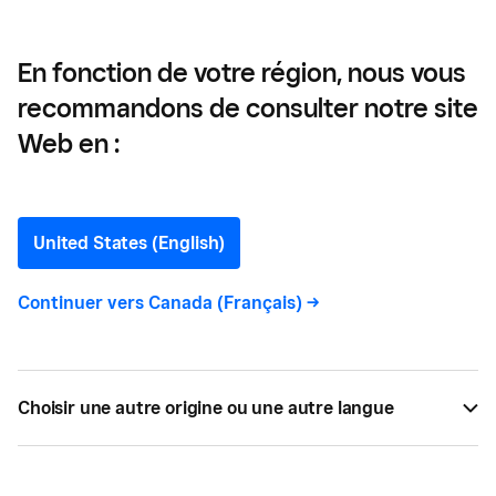
Halifax
En fonction de votre région, nous vous
recommandons de consulter notre site
Comment obtenir un
Web en :
permis d’exploitation
d’entreprise à Halifax
United States (English)
Continuer vers
Canada (Français)
->
Pour que Halifax vous délivre un permis
d’exploitation, vous devrez satisfaire à certaines
exigences municipales.Voici ce que vous devez
savoir pour démarrer.
Choisir une autre origine ou une autre langue
PAR
JENNA ILLIES
JUIL 24, 2022 —
2 LECTURE MIN