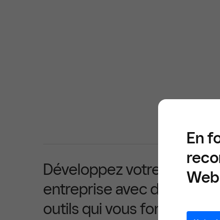
En f
reco
Développez votre
Web 
entreprise avec des
outils qui vous font