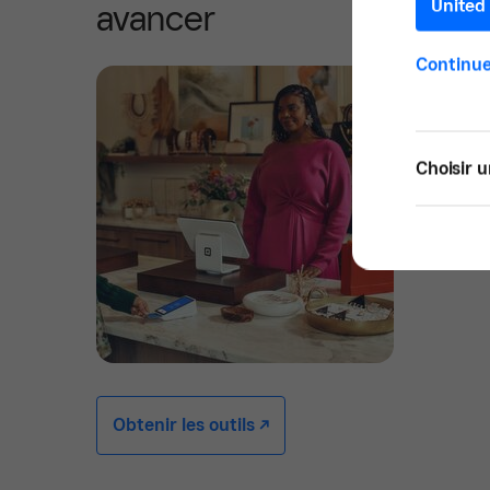
United 
avancer
Continue
Choisir u
Obtenir les outils -/^