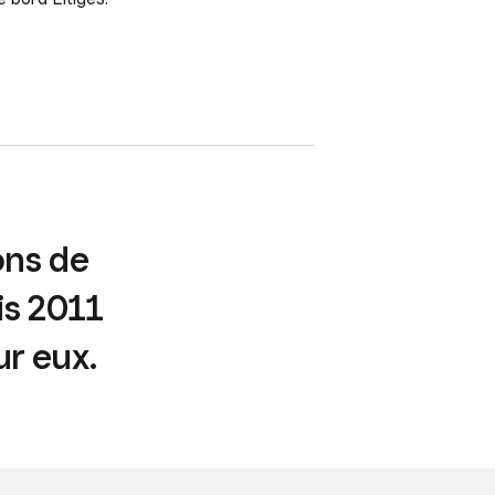
ons de
is 2011
ur eux.