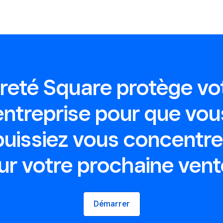
reté Square protège vo
entreprise pour que vou
puissiez vous concentre
ur votre prochaine vent
Démarrer