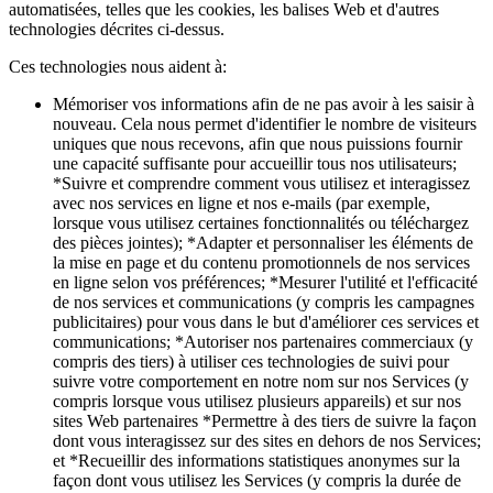
Feuille de route
automatisées, telles que les cookies, les balises Web et d'autres
technologies décrites ci-dessus.
Répertoire des partenaires
Offres de partenaires
Ces technologies nous aident à:
Spécialistes
Mémoriser vos informations afin de ne pas avoir à les saisir à
nouveau. Cela nous permet d'identifier le nombre de visiteurs
Découvrir
uniques que nous recevons, afin que nous puissions fournir
une capacité suffisante pour accueillir tous nos utilisateurs;
Aperçu
*Suivre et comprendre comment vous utilisez et interagissez
avec nos services en ligne et nos e-mails (par exemple,
Types
lorsque vous utilisez certaines fonctionnalités ou téléchargez
des pièces jointes); *Adapter et personnaliser les éléments de
Cafés
la mise en page et du contenu promotionnels de nos services
en ligne selon vos préférences; *Mesurer l'utilité et l'efficacité
Service rapide
de nos services et communications (y compris les campagnes
publicitaires) pour vous dans le but d'améliorer ces services et
Restauration à service complet
communications; *Autoriser nos partenaires commerciaux (y
Bars et brasseries
compris des tiers) à utiliser ces technologies de suivi pour
suivre votre comportement en notre nom sur nos Services (y
Camions de restauration
compris lorsque vous utilisez plusieurs appareils) et sur nos
sites Web partenaires *Permettre à des tiers de suivre la façon
Restauration rapide haut de gamme
dont vous interagissez sur des sites en dehors de nos Services;
Service de traiteur
et *Recueillir des informations statistiques anonymes sur la
façon dont vous utilisez les Services (y compris la durée de