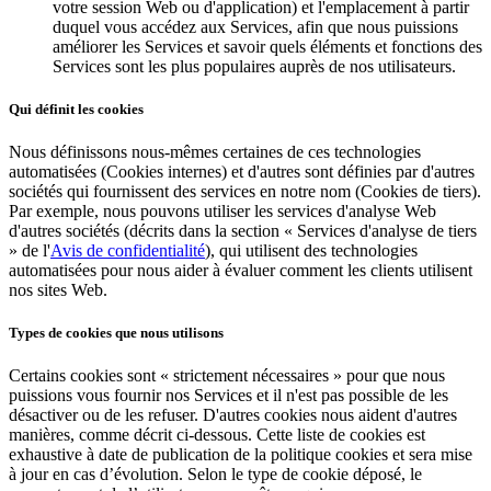
votre session Web ou d'application) et l'emplacement à partir
Découvrir
duquel vous accédez aux Services, afin que nous puissions
améliorer les Services et savoir quels éléments et fonctions des
Aperçu
Services sont les plus populaires auprès de nos utilisateurs.
Types
Qui définit les cookies
Vêtements et accessoires
Nous définissons nous-mêmes certaines de ces technologies
automatisées (Cookies internes) et d'autres sont définies par d'autres
Articles pour la maison et cadeaux
sociétés qui fournissent des services en notre nom (Cookies de tiers).
Bière, vin et spiritueux
Par exemple, nous pouvons utiliser les services d'analyse Web
d'autres sociétés (décrits dans la section « Services d'analyse de tiers
Épiceries et dépanneurs
» de l'
Avis de confidentialité
), qui utilisent des technologies
automatisées pour nous aider à évaluer comment les clients utilisent
Découvrir
nos sites Web.
Aperçu
Types de cookies que nous utilisons
Types
Certains cookies sont « strictement nécessaires » pour que nous
puissions vous fournir nos Services et il n'est pas possible de les
désactiver ou de les refuser. D'autres cookies nous aident d'autres
Salon de beauté
manières, comme décrit ci-dessous. Cette liste de cookies est
Salon de manucure
exhaustive à date de publication de la politique cookies et sera mise
à jour en cas d’évolution. Selon le type de cookie déposé, le
Salon de coiffure