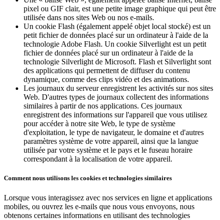
pixel ou GIF clair, est une petite image graphique qui peut être
Services
utilisée dans nos sites Web ou nos e-mails.
Un cookie Flash (également appelé objet local stocké) est un
Tous types d'entreprises
petit fichier de données placé sur un ordinateur à l'aide de la
technologie Adobe Flash. Un cookie Silverlight est un petit
Produits
fichier de données placé sur un ordinateur à l'aide de la
technologie Silverlight de Microsoft. Flash et Silverlight sont
Matériel
des applications qui permettent de diffuser du contenu
dynamique, comme des clips vidéo et des animations.
Paiements
Les journaux du serveur enregistrent les activités sur nos sites
Web. D'autres types de journaux collectent des informations
Clients
similaires à partir de nos applications. Ces journaux
enregistrent des informations sur l'appareil que vous utilisez
Personnel
pour accéder à notre site Web, le type de système
d'exploitation, le type de navigateur, le domaine et d'autres
Argent
paramètres système de votre appareil, ainsi que la langue
utilisée par votre système et le pays et le fuseau horaire
Ressources
correspondant à la localisation de votre appareil.
Plateforme d’applications
Comment nous utilisons les cookies et technologies similaires
Blogue
Lorsque vous interagissez avec nos services en ligne et applications
Avis
mobiles, ou ouvrez les e-mails que nous vous envoyons, nous
Journal des fonctionnalités
obtenons certaines informations en utilisant des technologies