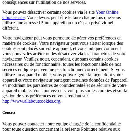
conséquences sur l’utilisation de nos services.
Financement Square (Québec)
Vous pouvez désactiver certains cookies via le site
Your Online
Transferts Instantanés
Choices site
. Vous devrez peut-être le faire chaque fois que vous
utilisez une adresse IP, un appareil ou un réseau privé virtuel
différent.
Aucun article dans votre panier
Votre navigateur peut vous permettre de gérer vos préférences en
matière de cookies. Votre navigateur peut vous alerter lorsque des
Acheter du matériel
cookies sont placés sur votre appareil, et vous indiquer comment
vous pouvez les arrêter ou les désactiver via les paramètres de votre
navigateur. Veuillez noter, cependant, que sans certains cookies
Afficher le panier
nécessaires ou de fonctionnalité, toutes les fonctionnalités de nos
services en ligne peuvent ne pas fonctionner correctement. Si vous
utilisez un appareil mobile, vous pouvez gérer la façon dont votre
Historique des commandes
appareil et votre navigateur partagent certaines données de l'appareil
en modifiant les paramètres de confidentialité et de sécurité de votre
appareil mobile. Vous pouvez en savoir plus sur les cookies et sur la
gestion de vos préférences en vous rendant sur
http://www.allaboutcookies.org
.
Contact
Vous pouvez contacter notre équipe chargée de la confidentialité
pour toute question concernant la présente Politique relative aux