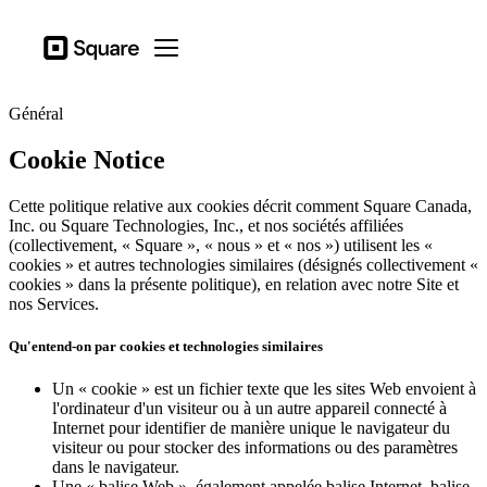
Secteurs d’actitivé
Square
Open menu
Produits
Général
Matériel
Cookie Notice
Tarification
Ressources
Cette politique relative aux cookies décrit comment Square Canada,
Inc. ou Square Technologies, Inc., et nos sociétés affiliées
(collectivement, « Square », « nous » et « nos ») utilisent les «
Se connecter
cookies » et autres technologies similaires (désignés collectivement «
cookies » dans la présente politique), en relation avec notre Site et
Assistance
nos Services.
Panier
Qu'entend-on par cookies et technologies similaires
Secteurs d’actitivé
Un « cookie » est un fichier texte que les sites Web envoient à
Ailmentations et boissons
l'ordinateur d'un visiteur ou à un autre appareil connecté à
Internet pour identifier de manière unique le navigateur du
Détaillants
visiteur ou pour stocker des informations ou des paramètres
dans le navigateur.
Beauté
Une « balise Web », également appelée balise Internet, balise