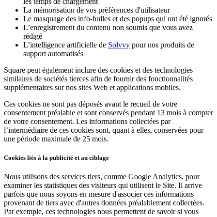
les temps de chargement
La mémorisation de vos préférences d'utilisateur
Traitement des paiements
Le masquage des info-bulles et des popups qui ont été ignorés
Système de point de vente
L’enregistrement du contenu non soumis que vous avez
rédigé
Solution PDV Square pour restaurants
L’intelligence artificielle de
Solvvy
pour nos produits de
support automatisés
Solution PDV Square pour détaillants
Square peut également inclure des cookies et des technologies
Rendez-vous Square
similaires de sociétés tierces afin de fournir des fonctionnalités
Factures
supplémentaires sur nos sites Web et applications mobiles.
Commande en ligne
Ces cookies ne sont pas déposés avant le recueil de votre
consentement préalable et sont conservés pendant 13 mois à compter
Boutique en ligne
de votre consentement. Les informations collectées par
l’intermédiaire de ces cookies sont, quant à elles, conservées pour
Développeurs
une période maximale de 25 mois.
Découvrir
Cookies liés à la publicité et au ciblage
Marketing
Nous utilisons des services tiers, comme Google Analytics, pour
examiner les statistiques des visiteurs qui utilisent le Site. Il arrive
Square IA
parfois que nous soyons en mesure d'associer ces informations
Messages
provenant de tiers avec d'autres données préalablement collectées.
Par exemple, ces technologies nous permettent de savoir si vous
Rapports