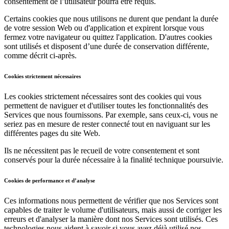
consentement de l’utilisateur pourra être requis.
Spa
Certains cookies que nous utilisons ne durent que pendant la durée
de votre session Web ou d'application et expirent lorsque vous
Salon de barbier
fermez votre navigateur ou quittez l'application. D'autres cookies
Tatouage et piercing
sont utilisés et disposent d’une durée de conservation différente,
comme décrit ci-après.
Découvrir
Cookies strictement nécessaires
Aperçu
Les cookies strictement nécessaires sont des cookies qui vous
permettent de naviguer et d'utiliser toutes les fonctionnalités des
Types
Services que nous fournissons. Par exemple, sans ceux-ci, vous ne
seriez pas en mesure de rester connecté tout en naviguant sur les
Rénovation et réparation
différentes pages du site Web.
Service automobile
Ils ne nécessitent pas le recueil de votre consentement et sont
Transport
conservés pour la durée nécessaire à la finalité technique poursuivie.
Entrepreneurs
Cookies de performance et d’analyse
Services professionnels
Ces informations nous permettent de vérifier que nos Services sont
Services pour animaux de compagnie
capables de traiter le volume d'utilisateurs, mais aussi de corriger les
erreurs et d'analyser la manière dont nos Services sont utilisés. Ces
Services de nettoyage
technologies nous aident à savoir si vous avez déjà utilisé nos