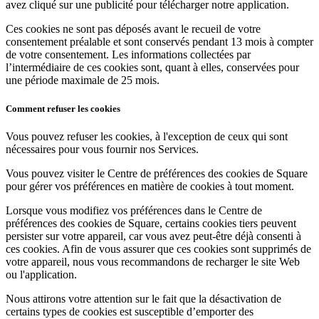
avez cliqué sur une publicité pour télécharger notre application.
Programmes de fidélisation
Ces cookies ne sont pas déposés avant le recueil de votre
consentement préalable et sont conservés pendant 13 mois à compter
Répertoire de clients
de votre consentement. Les informations collectées par
Cartes cadeaux
l’intermédiaire de ces cookies sont, quant à elles, conservées pour
une période maximale de 25 mois.
Studio photo
Plateforme d’applications
Comment refuser les cookies
Vous pouvez refuser les cookies, à l'exception de ceux qui sont
Découvrir
nécessaires pour vous fournir nos Services.
Quarts de travail
Vous pouvez visiter le Centre de préférences des cookies de Square
pour gérer vos préférences en matière de cookies à tout moment.
Accès avancé
Lorsque vous modifiez vos préférences dans le Centre de
Découvrir
préférences des cookies de Square, certains cookies tiers peuvent
persister sur votre appareil, car vous avez peut-être déjà consenti à
Aperçu de l'argent
ces cookies. Afin de vous assurer que ces cookies sont supprimés de
votre appareil, nous vous recommandons de recharger le site Web
Carte Square
ou l'application.
Dossiers Solde
Nous attirons votre attention sur le fait que la désactivation de
certains types de cookies est susceptible d’emporter des
Prêts aux enterprises