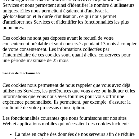
Paysagistes
Services et nous permettent ainsi d'identifier le nombre d'utilisateurs
uniques. Elles nous permettent également d'analyser la
géolocalisation et la durée d'utilisation, ce qui nous permet
Matériel
d'améliorer nos Services et d'identifier les fonctionnalités les plus
populaires.
Square Register
Ces cookies ne sont pas déposés avant le recueil de votre
consentement préalable et sont conservés pendant 13 mois à compter
Square Terminal
de votre consentement. Les informations collectées par
l’intermédiaire de ces cookies sont, quant à elles, conservées pour
Square Stand
une période maximale de 25 mois.
Square Kiosk
Cookies de fonctionnalité
Square Handheld
Ces cookies nous permettent de nous rappeler que vous avez déjà
Square Reader
utilisé nos Services, les préférences que vous avez pu indiquer et les
informations que vous nous avez fournies pour vous offrir une
Accessoires
expérience personnalisée. Ils permettent, par exemple, d'assurer la
continuité de votre processus d'inscription.
Trousses de matériel
Les fonctionnalités courantes que nous fournissons sur nos sites
Web et applications mobiles qui nécessitent des cookies incluent:
Tout le matériel
Découvrir
La mise en cache des données de nos serveurs afin de réduire