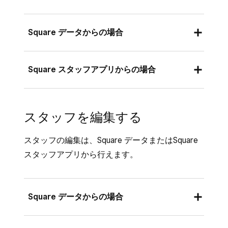
Square データからの場合
Square データ
にログインし、[
スタッフ
]
Square スタッフアプリからの場合
を選択します。
[
+スタッフ
] を選択します。
Square スタッフアプリを開き、下部のナ
スタッフを編集する
スタッフの氏名とメールアドレスまたは電
ビゲーションバーにある [
スタッフ
] をタ
話番号を入力します。[
次へ
] をクリックし
ップします。[スタッフ] が画面のナビゲー
スタッフの編集は、Square データまたはSquare
ます。
ションバーにない場合は、[
≡その他
] にあ
スタッフアプリから行えます。
ります。
主な職務、職務内容、給与形態（時間給ま
たは給与）を入力します。職務がすでに存
[
+
] を選択します。
在する場合は、[
主な職務
] を選択するか、
Square データからの場合
スタッフの氏名とメールアドレスまたは電
職務を入力すると既存の職務のドロップダ
話番号を入力します。
ウンメニューから選択できます。[
次へ
] を