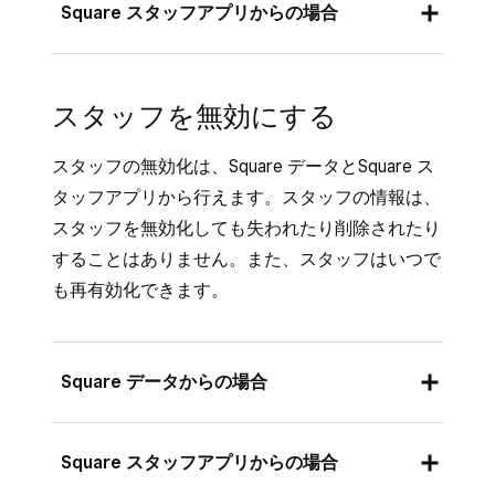
職務や賃金など、職務内容を入力します。
Square データ
にログインし、[
スタッフ
]
Square スタッフアプリからの場合
選択します。
を選択します。
[アクセス権限設定] を選択して、スタッフ
既存のアクセス権限設定を選択するか、
のアクセス権限のレベルを決定します。
スタッフを選択します。
[
Square スタッフアプリを開き、下部のナ
新しいアクセス権限設定を作成
] を選択し
スタッフを無効にする
これらのアクセス権限を適用する店舗を割
スタッフの個人情報、アクセス権限、また
て、スタッフのアクセス権限のレベルを決
ビゲーションバーにある [
スタッフ
] をタ
り当てます。
は職種を更新するには、編集するセクショ
定します。
ップします。[スタッフ] が画面のナビゲー
スタッフの無効化は、Square データとSquare ス
ンの横にある [
編集
] を選択します。
ションバーにない場合は、[
≡その他
] にあ
個人パスコードを生成します。
これらのアクセス権限を適用する店舗を割
タッフアプリから行えます。スタッフの情報は、
ります。
[
保存
] を選択します。
り当てて、[
保存
] をクリックします。
スタッフを承認済み担当者にするには、
スタッフを無効化しても失われたり削除されたり
ご注意：
対象のスタッフの名前を選択します。
ここで割り当てる店舗によって、
[
承認済み担当者
] をオンにします。
することはありません。また、スタッフはいつで
このスタッフがSquareアカウント全体でア
鉛筆アイコンを選択し、スタッフを編集し
も再有効化できます。
[
保存
] をタップします。
クセスできる内容（メニュー、商品マスタ
ます。
の商品、レポート、その他の店舗固有の機
ここから、従業員の個人情報、職務情報、
能など）が決まります。店舗Aのみに割り
Square データからの場合
アクセス情報、給与明細を更新できます。
当てられているスタッフは、店舗Bに関連
[
保存
] を選択します。
するデータや機能にはアクセスできませ
Square データにログインし、[
スタッフ
] >
Square スタッフアプリからの場合
ん。
[
スタッフ
] > [
スタッフ
] の順に移動しま