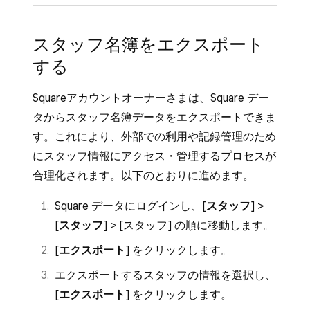
スタッフを承認済み担当者にするには、
す。
Square スタッフアプリを開き、下部のナ
[
承認済み担当者
] をオンにします。
対象のスタッフを選択します。
スタッフ名簿をエクスポート
ビゲーションバーにある [
スタッフ
] をタ
個人パスコードを生成し、[
次へ
] を選択し
する
名前の横の [
•••
] をクリックし、ドロップ
ップします。[
スタッフ
] が画面のナビゲー
ます。
ダウンメニューを開きます。
ションバーにない場合は、[
≡その他
] にあ
入力した情報と選択内容を確認し、[
完了
]
Squareアカウントオーナーさまは、Square デー
ります。
[
無効化する
] > [
無効化する
] の順にクリッ
を選択します。
タからスタッフ名簿データをエクスポートできま
クします。
対象のスタッフの名前を選択し、画面右上
す。これにより、外部での利用や記録管理のため
にある [
•••
] をタップします。
にスタッフ情報にアクセス・管理するプロセスが
画面下に表示されるポップアップで、[
無
合理化されます。以下のとおりに進めます。
効化する
] をタップします。
Square データにログインし、[
スタッフ
] >
確認画面に移動したら、[
無効化する
] をタ
[
スタッフ
] > [
スタッフ
] の順に移動します。
ップして完了します。
[
エクスポート
] をクリックします。
すでに必要な情報を入力済みのスタッフが以前
エクスポートするスタッフの情報を選択し、
招待を承諾していなかった場合、そのスタッフ
[
エクスポート
] をクリックします。
を再度有効にすると、登録されている連絡先に