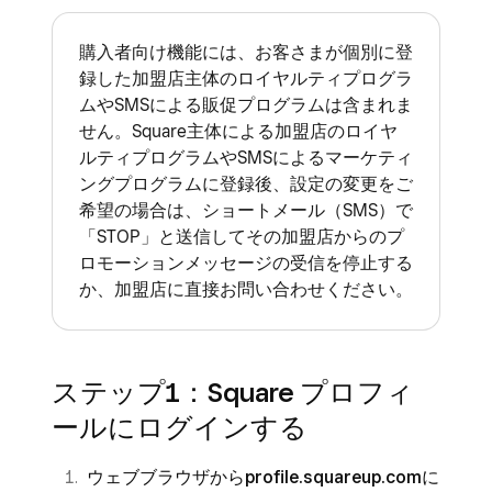
弊社はお客さまの個人情報を以下と共有しま
報
：お客さまがSquare加盟店で買い物をす
以下を含むその他の理由でお客さまの情報を使
す。
る際に、電子レシートやその他の通信を加
用する場合があります。
購入者向け機能には、お客さまが個別に登
録した加盟店主体のロイヤルティプログラ
盟店から受け取ることを選択した場合、弊
ご利用のSquare加盟店：お客さまが電子レ
購入者向け機能についてお客さまに連絡す
ムやSMSによる販促プログラムは含まれま
社はお客さまにメールアドレスや電話番号
シートやその他の通信を加盟店から受け取
るため
せん。Square主体による加盟店のロイヤ
などの特定の連絡先情報の入力を求めま
るために連絡先情報を入力した後、弊社は
ルティプログラムやSMSによるマーケティ
お客さまの情報を伏字で加盟店の顧客リス
す。
お客さまの連絡先情報を「伏字」の状態で
ングプログラムに登録後、設定の変更をご
トに表示するため
希望の場合は、ショートメール（SMS）で
次にご来店になる加盟店と共有し、電子レ
お客さまがSquare プロフィールにアクセ
「STOP」と送信してその加盟店からのプ
加盟店に代わり、または弊社からの広告や
シートやマーケティング通信（お客さまが
スする際に弊社が取得する情報
：お客さま
ロモーションメッセージの受信を停止する
マーケティングを実施するため
オプトアウトしない場合）を送信できるよ
がSquare プロフィールをご利用の際、お
か、加盟店に直接お問い合わせください。
うにします。
使いの端末に関する特定の情報およびポー
社内調査（Squareのさまざまな製品の利用
たとえば、お客さまのメールアドレス
タルの閲覧・使用方法（IPアドレス、端末
状況の把握など）を実施するため
が「johnsmith@gmail.com」の場合、
の特性、クリックしたウェブページ、アク
マーケティングおよびその他の通信を加盟
ステップ1：Square プロフィ
次の加盟店では、「jo
@gm
」のよう
セス日時）についての情報を自動的に取得
店からメールで送信するため
ールにログインする
に伏字で顧客リストに表示されます。
します。
弊社の製品やサービスを管理、開発、改善
お客さまの電話番号が「415-555-
お客さまが購入者向け機能をご利用の際に弊社
ウェブブラウザから
profile.squareup.com
に
するため
0190」の場合、加盟店には「–