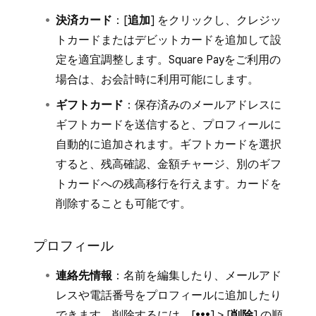
は、今後、加盟店からの自動レシート
決済カード
：[
追加
] をクリックし、クレジッ
やマーケティングメールを受け取る可
トカードまたはデビットカードを追加して設
能性があります。カードアカウントを
定を適宜調整します。Square Payをご利用の
ご家族と共有している場合、連絡先情
場合は、お会計時に利用可能にします。
報が入力された家族も、そのカードに
ギフトカード
：保存済みのメールアドレスに
関連する電子レシートを受け取ること
ギフトカードを送信すると、プロフィールに
があります。
自動的に追加されます。ギフトカードを選択
Squareがお客さまの個人情報を共有する方法に
すると、残高確認、金額チャージ、別のギフ
ついて詳しくは、
Square個人情報保護方針
を
トカードへの残高移行を行えます。カードを
ご覧ください。
削除することも可能です。
プロフィール
連絡先情報
：名前を編集したり、メールアド
レスや電話番号をプロフィールに追加したり
できます。削除するには、[
•••
] > [
削除
] の順