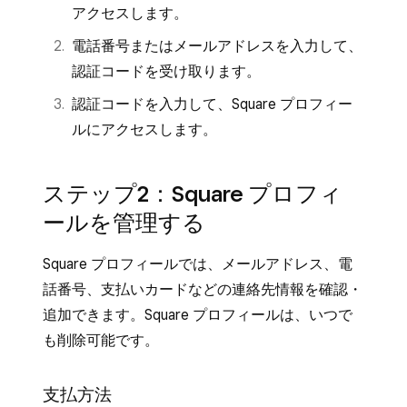
が収集する個人情報の種類について詳しくは、
アクセスします。
0190」と表示されます。つまり、ご
弊社のサービスを保護し、信頼できる環境
Square個人情報保護方針
をご覧ください。
電話番号またはメールアドレスを入力して、
利用の加盟店に連絡先情報を提供する
を維持するため（詐欺行為の検出・防止、
認証コードを受け取ります。
と、次の加盟店はお客さまに電子レシ
サービスの安全性確保、サービスの不正利
ートを送信したり、Squareを通じて連
用防止など）
認証コードを入力して、Square プロフィー
絡を取ったりできますが、その店舗が
ルにアクセスします。
Squareがお客さまの個人情報を使用する方法に
最初に連絡先情報を入力した店舗でな
ついて詳しくは、
Square個人情報保護方針
を
い限り、完全な電話番号やメールアド
ステップ2：Square プロフィ
ご覧ください。
レスは表示されません。
ールを管理する
Squareのサービス運営を支援する取引先
Square プロフィールでは、メールアドレス、電
カードを使用して支払いを行う際に、お客
話番号、支払いカードなどの連絡先情報を確認・
さままたは加盟店がSquareに提供した情報
追加できます。Square プロフィールは、いつで
の帰属主体（本人）
も削除可能です。
たとえば、お客さままたは加盟店が支
払い時にお客さまのご家族のメールア
ドレスを入力した場合、そのご家族
支払方法