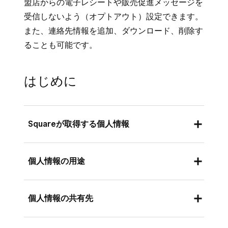
盟店からの電子レシートや販売促進メッセージを
受信しないよう（オプトアウト）設定できます。
また、連絡先情報を追加、ダウンロード、削除す
ることも可能です。
はじめに
Squareが取得する個人情報
お客さまがSquareの購入者向け機能をご利用の
個人情報の用途
際、弊社は以下の方法でお客さまの個人情報を
収集します。
弊社は、購入者向け機能の提供、弊社の製品や
個人情報の共有先
電子レシートやその他の加盟店からの通信
サービスの品質向上および開発のため、お客さ
の受け取り登録時に提供される連絡先情
まの個人情報を収集および使用します。また、