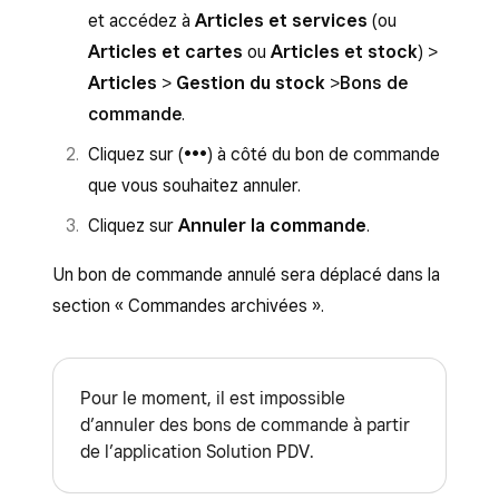
Une fois le bon de commande créé, vous avez la
appuyez sur le bon de commande en
Cliquez sur
Enregistrer
.
et accédez à
Articles et services
(ou
possibilité d’en envoyer une copie au
question.
Articles et cartes
ou
Articles et stock
) >
fournisseur ou à vous-même. Vous pouvez
Appuyez sur
Réceptionner les articles
Articles
>
Gestion du stock
>
Bons de
également ajouter une note facultative.
et cochez les articles à réceptionner.
commande
.
Appuyez sur
Modifier
, puis sur
Recevoir
Cliquez sur (
•••
) à côté du bon de commande
intégralement
afin de recevoir la quantité
que vous souhaitez annuler.
totale d’articles reçus que vous devez
Cliquez sur
Annuler la commande
.
modifier, ou appuyez sur
Recevoir
partiellement
pour recevoir une quantité
Un bon de commande annulé sera déplacé dans la
partielle. Enfin, appuyez sur
Enregistrer
.
section « Commandes archivées ».
Appuyez sur
Suivant
pour afficher le
récapitulatif des bons de commande.
Pour le moment, il est impossible
Appuyez sur
Recevoir
pour finaliser la
d’annuler des bons de commande à partir
réception.
de l’application Solution PDV.