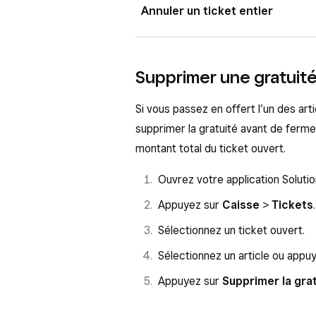
0,00 €.
Ouvrez votre application de s
Appuyez sur
Passer en offer
Annuler un ticket entier
Pour fermer le ticket immédia
Appuyez sur
Caisse
>
Ticket
Le motif de la gratuité apparaît
Pour enregistrer le ticket, ap
à 0,00 €.
Sélectionnez un ticket ouvert.
Ouvrez votre application de s
Supprimer une gratuit
Pour fermer le ticket immédia
Sélectionnez un article.
Appuyez sur
Caisse
>
Ticket
Pour enregistrer le ticket, ap
Appuyez sur
Annuler l’article
Sélectionnez un ticket ouvert.
Si vous passez en offert l’un des arti
supprimer la gratuité avant de fermer
Appuyez sur
Annuler
.
Appuyez sur
•••
>
Modifier le
montant total du ticket ouvert.
Appuyez sur
Annuler le ticke
Ouvrez votre application Soluti
Appuyez sur
Annuler
.
Appuyez sur
Caisse
>
Tickets
.
Sélectionnez un ticket ouvert.
Sélectionnez un article ou appu
Appuyez sur
Supprimer la gra