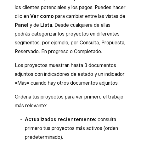
Haz clic en
(+)
para añadir un archivo
En la pestaña
Clientes
, pulsa
Compartir
los clientes potenciales y los pagos. Puedes hacer
adjunto.
para compartir el enlace del proyecto.
clic en
Ver como
para cambiar entre las vistas de
Haz clic en
Añadir nota
para incluir una
Panel
y de
Lista
. Desde cualquiera de ellas
También puedes pulsar los tres puntos
(•••)
nota interna en el proyecto.
podrás categorizar los proyectos en diferentes
para marcar el proyecto como completado,
Consulta el registro de actividad del
segmentos, por ejemplo, por Consulta, Propuesta,
editar los detalles o eliminarlo.
proyecto. Puedes filtrarlos por todos,
Reservado, En progreso o Completado.
vencidos, fallidos o aceptados.
Los proyectos muestran hasta 3 documentos
También puedes hacer clic en los tres
adjuntos con indicadores de estado y un indicador
puntos
(•••)
para editar el proyecto,
«Más» cuando hay otros documentos adjuntos.
marcarlo como completado o eliminarlo.
Ordena tus proyectos para ver primero el trabajo
Nota:
Una vez que selecciones Confirmar
más relevante:
eliminación, ya no podrás volver a acceder al
proyecto.
Actualizados recientemente:
consulta
primero tus proyectos más activos (orden
predeterminado).