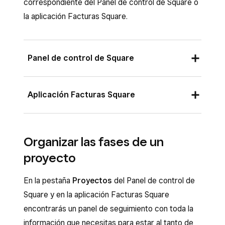
correspondiente del Panel de control de Square o
Actívala para crear proyectos
la aplicación Facturas Square.
automáticamente o desactívala para
gestionarlos de forma manual.
Panel de control de Square
Inicia sesión en el Panel de control de
Aplicación Facturas Square
Square y ve a
Pedidos y pagos
(o bien a
Facturas y pagos
o a
Pagos
) >
En la pestaña
Archivos
, pulsa
(+)
para
Facturas
>
Proyectos
.
Organizar las fases de un
crear
facturas o presupuestos o para
Selecciona el proyecto y haz clic en
(+)
proyecto
añadir
facturas, presupuestos, grupos
para añadir facturas, grupos recurrentes,
recurrentes o contratos que ya tengas
presupuestos o contratos nuevos o que ya
En la pestaña
Proyectos
del Panel de control de
creados.
tengas creados. Puedes buscar por título,
Square y en la aplicación Facturas Square
En la pestaña
Notas
, pulsa
(+)
para añadir
identificador o estado.
encontrarás un panel de seguimiento con toda la
una. Toca
Guardar
.
información que necesitas para estar al tanto de