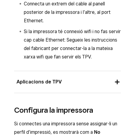
Connecta un extrem del cable al panell
Un cop connectada, torna al TPV Square,
posterior de la impressora i l’altre, al port
on apareixerà un missatge de confirmació.
Ethernet.
Afegeix un
Nom per a la impressora
.
Si la impressora té connexió wifi i no fas servir
Crea o assigna un perfil d’impressió.
cap cable Ethernet: Segueix les instruccions
del fabricant per connectar-la a la mateixa
Toca
Desa
i, a continuació,
Assigna una
xarxa wifi que fan servir els TPV.
impressora
.
Selecciona la impressora de la llista i
segueix les instruccions per connectar-la.
Aplicacions de TPV
Toca
Desa
.
Un cop connectada la impressora, apareixerà
Configura la impressora
una finestra emergent a la pantalla per
configurar-la automàticament amb els valors
Si connectes una impressora sense assignar-li un
predeterminats o crear-ne un perfil
perfil d’impressió, es mostrarà com a
No