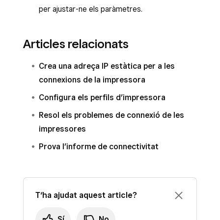
per ajustar-ne els paràmetres.
segueix les instruccions per connectar-la.
Toca
Desa
.
Articles relacionats
Crea una adreça IP estàtica per a les
connexions de la impressora
Configura els perfils d’impressora
Resol els problemes de connexió de les
impressores
Prova l’informe de connectivitat
T‘ha ajudat aquest article?
Sí
No