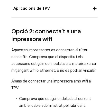
Aplicacions de TPV
Un cop connectada la impressora, apareixerà
Opció 2: connecta’t a una
una finestra emergent a la pantalla per
impressora wifi
configurar-la automàticament amb els valors
predeterminats o crear-ne un perfil
Aquestes impressores es connecten al rúter
personalitzat.
sense fils. Comprova que el dispositiu i els
Per connectar manualment la impressora des
accessoris estiguin connectats a la mateixa xarxa
de les aplicacions de TPV de Square:
mitjançant wifi o Ethernet, o no es podran vincular.
Obre l’aplicació de TPV.
Abans de connectar una impressora amb wifi al
TPV:
Toca
≡ Més
>
Configuració
>
Hardware
>
Impressores
. Si la
Comprova que estigui endollada al corrent
impressora Ethernet està connectada a la
amb el cable subministrat pel fabricant.