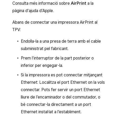
Consulta més informació sobre
AirPrint
a la
Obre l’aplicació de TPV.
pàgina d’ajuda d’Apple.
Toca
≡ Més
>
Configuració
>
Abans de connectar una impressora AirPrint al
Hardware
>
Impressores
.
TPV:
Selecciona
Connecta una impressora
>
Selecciona una impressora
>
Endolla-la a una presa de terra amb el cable
Connecta a una impressora Bluetooth
.
subministrat pel fabricant.
Per connectar una impresora Bluetooth:
Prem l’interruptor de la part posterior o
Engega la impressora.
inferior per engegar-la.
Al dispositiu, ves a
Configuració
>
Si la impressora es pot connectar mitjançant
Bluetooth
i activa l’opció
Bluetooth
.
Ethernet: Localitza el port Ethernet on la vols
connectar. Pots fer servir un port Ethernet
Selecciona la impressora.
lliure de l’encaminador o del commutador, o
Si se’t demana un PIN, introdueix-hi
bé connectar-la directament a un port
1234.
Ethernet instal·lat a l’establiment.
Torna a la pàgina anterior.