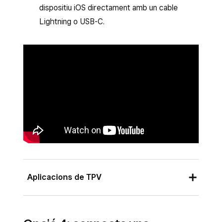
Selecciona la impressora de la llista i
dispositiu iOS directament amb un cable
segueix les instruccions per connectar-la.
Lightning o USB-C.
Toca
Desa
.
Aplicacions de TPV
Un cop connectada la impressora, apareixerà