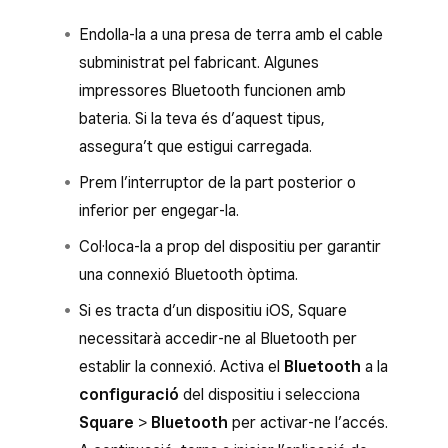
Toca
Desa
i, a continuació,
Assigna una
Endolla-la a una presa de terra amb el cable
impressora
.
subministrat pel fabricant. Algunes
Selecciona la impressora de la llista i
impressores Bluetooth funcionen amb
segueix les instruccions per connectar-la.
bateria. Si la teva és d’aquest tipus,
Toca
Desa
.
assegura’t que estigui carregada.
Prem l’interruptor de la part posterior o
inferior per engegar-la.
Col·loca-la a prop del dispositiu per garantir
una connexió Bluetooth òptima.
Si es tracta d’un dispositiu iOS, Square
necessitarà accedir-ne al Bluetooth per
establir la connexió. Activa el
Bluetooth
a la
configuració
del dispositiu i selecciona
Square
>
Bluetooth
per activar-ne l’accés.