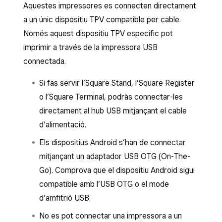
Aquestes impressores es connecten directament
personalitzat.
a un únic dispositiu TPV compatible per cable.
Per connectar manualment la impressora des
Només aquest dispositiu TPV específic pot
de les aplicacions de TPV de Square:
imprimir a través de la impressora USB
connectada.
Obre l’aplicació de TPV.
Si fas servir l’Square Stand, l’Square Register
Toca
≡ Més
>
Configuració
>
o l’Square Terminal, podràs connectar-les
Hardware
>
Impressores
.
directament al hub USB mitjançant el cable
Toca la pestanya
Impressores
si no està
d’alimentació.
seleccionada. Si la impressora wifi està
Els dispositius Android s’han de connectar
connectada a la mateixa xarxa que el TPV,
mitjançant un adaptador USB OTG (On-The-
hauria d’aparèixer a la llista.
Go). Comprova que el dispositiu Android sigui
Crea o assigna un perfil d’impressió.
compatible amb l’USB OTG o el mode
Toca
Desa
i, a continuació,
Assigna una
d’amfitrió USB.
impressora
.
No es pot connectar una impressora a un