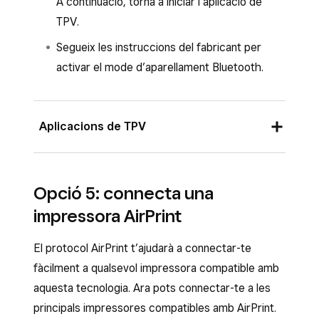
A continuació, torna a iniciar l’aplicació de
TPV.
Segueix les instruccions del fabricant per
activar el mode d’aparellament Bluetooth.
Aplicacions de TPV
Un cop connectada la impressora, apareixerà
Opció 5: connecta una
una finestra emergent a la pantalla per
impressora AirPrint
configurar-la automàticament amb els valors
predeterminats o crear-ne un perfil
El protocol AirPrint t’ajudarà a connectar-te
personalitzat.
fàcilment a qualsevol impressora compatible amb
Per connectar manualment la impressora des
aquesta tecnologia. Ara pots connectar-te a les
de les aplicacions de TPV de Square:
principals impressores compatibles amb AirPrint.