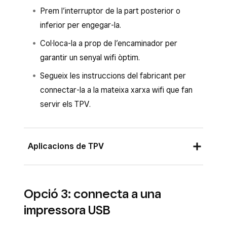
mateixa xarxa que el TPV, hauria
Prem l’interruptor de la part posterior o
d’aparèixer a la pantalla.
inferior per engegar-la.
Crea o assigna un perfil d’impressió.
Col·loca-la a prop de l’encaminador per
Toca
Desa
i, a continuació,
Assigna una
garantir un senyal wifi òptim.
impressora
.
Segueix les instruccions del fabricant per
Selecciona la impressora de la llista i
connectar-la a la mateixa xarxa wifi que fan
segueix les instruccions per connectar-la.
servir els TPV.
Toca
Desa
.
Aplicacions de TPV
Un cop connectada la impressora, apareixerà
Opció 3: connecta a una
una finestra emergent a la pantalla per
impressora USB
configurar-la automàticament amb els valors
predeterminats o crear-ne un perfil