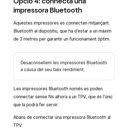
Opció 4: connecta una
una finestra emergent a la pantalla per
impressora Bluetooth
configurar-la automàticament amb els valors
predeterminats o crear-ne un perfil
Aquestes impressores es connecten mitjançant
personalitzat.
Bluetooth al dispositiu, que ha d’estar a un màxim
Per connectar manualment la impressora des
de 3 metres per garantir un funcionament òptim.
de les aplicacions de TPV de Square:
Obre l’aplicació de TPV.
Desaconsellem les impressores Bluetooth
Toca
≡ Més
>
Configuració
>
a causa del seu baix rendiment.
Hardware
>
Impressores
.
Toca la pestanya
Impressores
si no està
Les impressores Bluetooth només es poden
seleccionada. Si la impressora USB està
connectar sense fils alhora a un TPV, que és l’únic
connectada al hub USB, hauria d’aparèixer
que la podrà fer servir.
aquí.
Abans de connectar una impressora Bluetooth al
Crea o assigna un perfil d’impressió.
TPV: