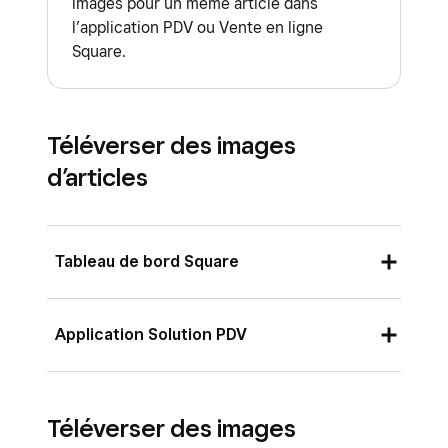
images pour un même article dans
l’application PDV ou Vente en ligne
Square.
Téléverser des images
d’articles
Tableau de bord Square
Connectez-vous au Tableau de bord Square
Application Solution PDV
et cliquez sur
Articles et services
(ou sur
Articles et menus
ou
Articles et
Ouvrez l’application Square et touchez
stock
) >
Articles
>
Catalogue
Téléverser des images
≡ Plus
.
d’articles.
**