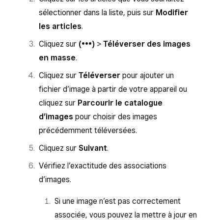
Cliquez sur
Enregistrer
.
sélectionner dans la liste, puis sur
Modifier
Pour supprimer une image, survolez-la, puis
les articles
.
cliquez sur l’icône de la corbeille.
Cliquez sur
(•••)
>
Téléverser des images
en masse
.
Cliquez sur
Téléverser
pour ajouter un
fichier d’image à partir de votre appareil ou
cliquez sur
Parcourir le catalogue
d’images
pour choisir des images
précédemment téléversées.
Cliquez sur
Suivant
.
Vérifiez l’exactitude des associations
d’images.
Si une image n’est pas correctement
associée, vous pouvez la mettre à jour en