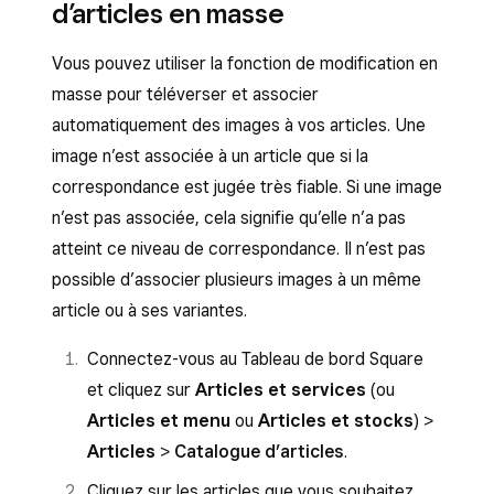
d’articles en masse
Touchez
Articles
>
Tous les articles
.
Cliquez sur l’article sélectionné dans la liste
Touchez l’article sélectionné dans la liste ou
ou sur
Créer un article
.
Vous pouvez utiliser la fonction de modification en
sur
Créer un article
.
masse pour téléverser et associer
Repérez la zone de dépôt des images.
automatiquement des images à vos articles. Une
Touchez l’icône carrée avec le nom de
Glissez-déposez directement un fichier
image n’est associée à un article que si la
votre article.
image, cliquez sur la zone de dépôt pour
correspondance est jugée très fiable. Si une image
parcourir votre ordinateur ou sélectionnez
Sélectionnez
Choisir dans la
n’est pas associée, cela signifie qu’elle n’a pas
une image dans votre catalogue d’images.
photothèque
pour ajouter un fichier
atteint ce niveau de correspondance. Il n’est pas
d’image à partir de votre appareil ou
Pour ajouter des images à certaines
possible d’associer plusieurs images à un même
sélectionnez
Prendre une photo
pour
variantes, accédez à
Variantes
puis
article ou à ses variantes.
utiliser l’appareil photo de votre appareil.
cliquez sur l’icône d’image à côté de la
variante que vous souhaitez mettre à jour.
Connectez-vous au Tableau de bord Square
Touchez
Enregistrer
.
et cliquez sur
Articles et services
(ou
Si nécessaire, vous pouvez ajouter des
Pour supprimer un article, touchez l’image, puis
Articles et menu
ou
Articles et stocks
) >
images aux variantes en cliquant sur les
Supprimer l’image
.
Articles
>
Catalogue d’articles
.
variantes d’articles.
Cliquez sur les articles que vous souhaitez