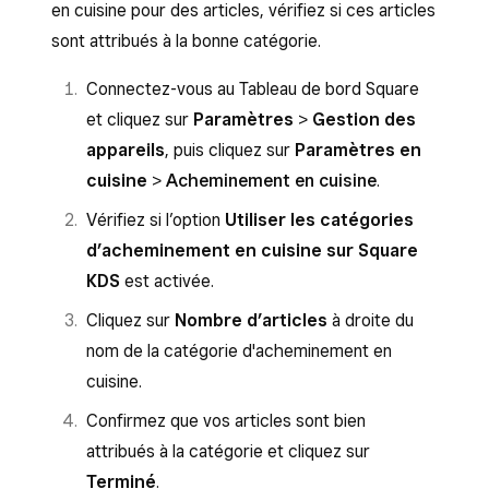
Assurez-vous que l’option
Afficher les
en cuisine pour des articles, vérifiez si ces articles
commandes en ligne, en borne de
commandes en ligne, en borne de
sont attribués à la bonne catégorie.
commande et en traitement différé
commande et en traitement différé
est activée.
Connectez-vous au Tableau de bord Square
est activée.
et cliquez sur
Paramètres
>
Gestion des
Assurez-vous que l’option
Afficher les
Assurez-vous que l’option
Afficher les
appareils
, puis cliquez sur
Paramètres en
commandes du système de point de
commandes du système de point de
cuisine
>
Acheminement en cuisine
.
vente
est activée.
vente
est activée.
Vérifiez si l’option
Utiliser les catégories
Sélectionnez
Modifier
à côté de Reçoit
Touchez
Modifier
à côté de Reçoit des
d’acheminement en cuisine sur Square
des commandes de.
commandes de.
KDS
est activée.
Activez les points de vente qui envoient
Activez les points de vente qui envoient
Cliquez sur
Nombre d’articles
à droite du
des commandes à ce système d’affichage
des commandes à ce système d’affichage
nom de la catégorie d'acheminement en
en cuisine.
en cuisine.
cuisine.
Cliquez sur
Enregistrer
.
Touchez
Enregistrer
.
Confirmez que vos articles sont bien
attribués à la catégorie et cliquez sur
Terminé
.