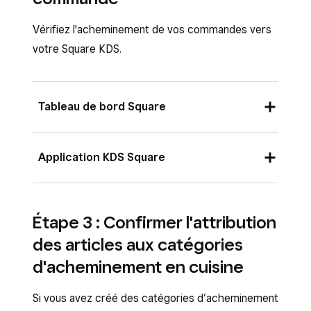
Vérifiez l'acheminement de vos commandes vers
votre Square KDS.
Tableau de bord Square
Connectez-vous au Tableau de bord Square
Application KDS Square
et cliquez sur
Paramètres
>
Gestion des
appareils
>
Appareils
.
Ouvrez l’application KDS Square et touchez
Sélectionnez votre appareil puis, à côté de
Étape 3 : Confirmer l'attribution
Paramètres
>
Afficher tous les
Modes attribués, cliquez sur
Gérer
.
des articles aux catégories
paramètres
.
Sélectionnez
Acheminement
>
Source
d'acheminement en cuisine
Touchez
Acheminement
>
Source et
et traitement
.
traitement
.
Si vous avez créé des catégories d’acheminement
Assurez-vous que l’option
Afficher les