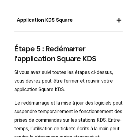
Connectez-vous au Tableau de bord Square
Application KDS Square
et cliquez sur
Paramètres
>
Gestion des
appareils
>
Appareils
.
Ouvrez l’application KDS Square et touchez
Sélectionnez votre appareil puis, à côté de
Étape 5 : Redémarrer
Paramètres
>
Articles et catégories
.
Modes attribués
, cliquez sur
Gérer
.
l'application Square KDS
Confirmez que vous voyez la liste des
Cliquez sur
Articles et catégories
.
catégories d’acheminement vers la cuisine
Si vous avez suivi toutes les étapes ci-dessus,
Confirmez que vous voyez la liste des
que vous avez précédemment créées.
vous devrez peut-être fermer et rouvrir votre
catégories d’acheminement vers la cuisine
application Square KDS.
que vous avez précédemment créées.
Le redémarrage et la mise à jour des logiciels peut
suspendre temporairement le fonctionnement des
prises de commandes sur les stations KDS. Entre-
temps, l’utilisation de tickets écrits à la main peut