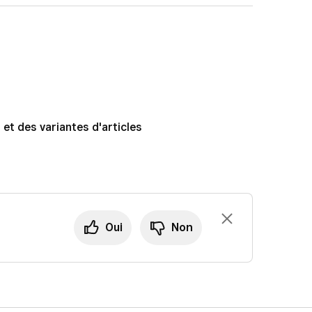
.
bord Square et cliquez sur
Articles et services
sonnalisés
, cliquez sur l’icône de la corbeille à
Articles et stock
) >
Articles
.
.
s
quez sur la variante pour afficher le panneau modal.
nalisés
>
Ajouter un attribut personnalisé
.
 et des variantes d'articles
l’attribut personnalisé, puis cliquez sur
Terminé
.
Oui
Non