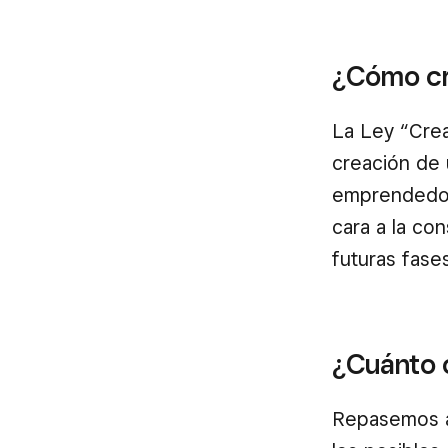
¿Cómo cre
La Ley “Crea
creación de 
emprendedore
cara a la co
futuras fase
¿Cuánto 
Repasemos a