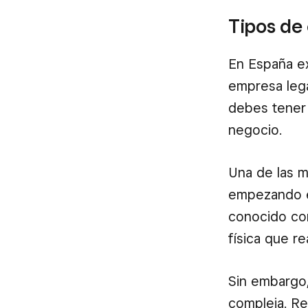
Tipos de
En España ex
empresa lega
debes tener
negocio.
Una de las 
empezando es
conocido com
física que re
Sin embargo,
compleja. R