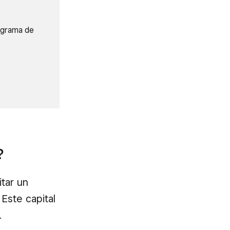
rograma de
?
itar un
Este capital
.