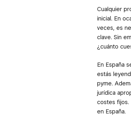
Cualquier p
inicial. En 
veces, es ne
clave. Sin e
¿cuánto cue
En España s
estás leyend
pyme. Además 
jurídica apr
costes fijos
en España.