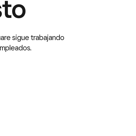
sto
uare sigue trabajando
empleados.