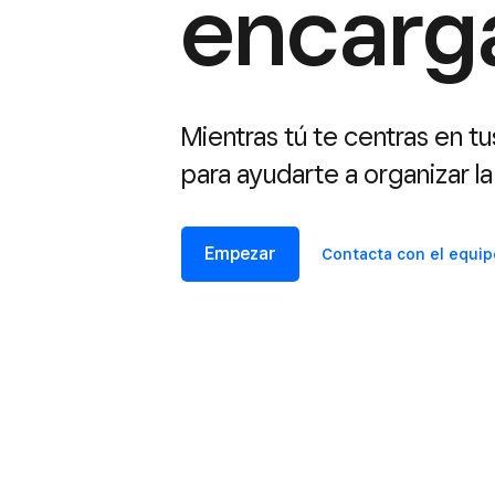
encarg
Mientras tú te centras en t
para ayudarte a organizar l
Empezar
Contacta con el equi