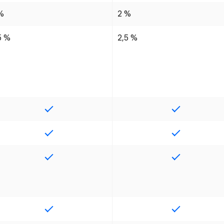
%
2 %
5 %
2,5 %