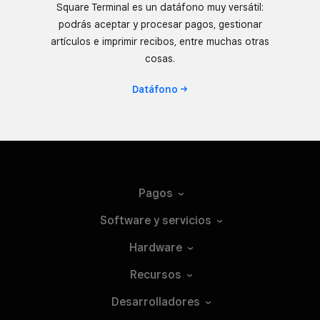
Square Terminal es un datáfono muy versátil:
podrás aceptar y procesar pagos, gestionar
artículos e imprimir recibos, entre muchas otras
cosas.
Datáfono
Pagos
Software y
servicios
Hardware
Recursos
Desarrolladores