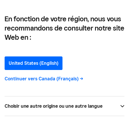
preuve de leadership
En fonction de votre région, nous vous
recommandons de consulter notre site
L’échange culturel de
Web en :
chefs et Square série de
mentorat : Faire preuve de
United States (English)
leadership
Continuer vers
Canada (Français)
->
M. Darren MacLean a récemment rencontré le chef
Shane Osborn pour pêcher la truite et discuter de
Choisir une autre origine ou une autre langue
la manière dont les restaurateurs peuvent faire
preuve de leadership, motiver le personnel et
encourager la fidélisation des employés dans leurs