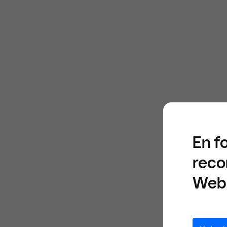
En f
reco
Web 