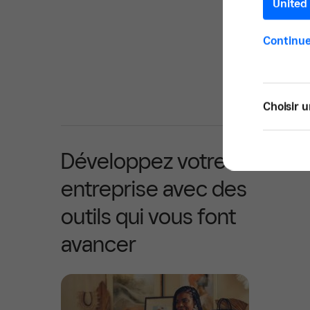
United 
Continue
Choisir u
Développez votre
entreprise avec des
outils qui vous font
avancer