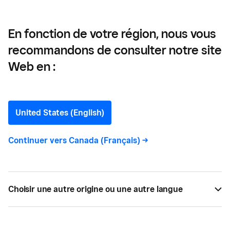
En fonction de votre région, nous vous
recommandons de consulter notre site
Les principaux avantages
Web en :
de Facebook pour votre
entreprise
United States (English)
Continuer vers
Canada (Français)
->
Créer une page Facebook pour votre entreprise
est une excellente façon d’interagir avec les
clients actuels et potentiels.
Choisir une autre origine ou une autre langue
PAR
SQUARE
JUIN 20, 2024 —
4 LECTURE MIN