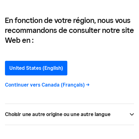
Toronto
En fonction de votre région, nous vous
recommandons de consulter notre site
Comment obtenir un
Web en :
permis d’exploitation
d’entreprise à Toronto
United States (English)
Continuer vers
Canada (Français)
->
Pour que Toronto vous délivre une licence
d’exploitation, vous devrez satisfaire à certaines
exigences municipales. Voici ce que vous devez
savoir pour commencer.
Choisir une autre origine ou une autre langue
PAR
JENNA ILLIES
MAI 02, 2023 —
3 LECTURE MIN