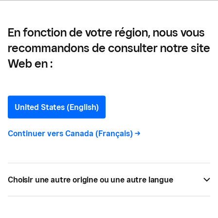
festivals
En fonction de votre région, nous vous
recommandons de consulter notre site
10 manières d’augmenter
Web en :
les sources de revenus
dans les festivals
United States (English)
Continuer vers
Canada (Français)
->
Pour les petits comme pour les grands festivals,
l’intégration de certaines de ces sources de
revenus supplémentaires offre de nombreuses
occasions d’augmenter les profits, ce qui
Choisir une autre origine ou une autre langue
permettra à votre festival de devenir un
événement annuel important.