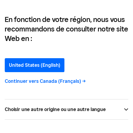
exploiter efficacement une
entreprise
En fonction de votre région, nous vous
recommandons de consulter notre site
Définition des opérations
Web en :
commerciales: comment
exploiter efficacement
United States (English)
une entreprise
Continuer vers
Canada (Français)
->
Que sont les opérations commerciales? Apprenez
à optimiser votre temps, votre argent et vos
Choisir une autre origine ou une autre langue
profits.
PAR
SQUARE
FÉV 23, 2017 —
3 LECTURE MIN