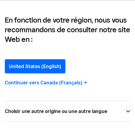
intelligente de la vente au détail
En fonction de votre région, nous vous
recommandons de consulter notre site
Six indicateurs à utiliser
Web en :
pour une planification plus
intelligente de la vente au
United States (English)
détail
Continuer vers
Canada (Français)
->
Disposer des données les ventes, les stocks et les
employés peut vous aider à déterminer la meilleure
Choisir une autre origine ou une autre langue
utilisation de votre temps et de vos ressources.
PAR
SQUARE
AOÛT 08, 2017 —
3 LECTURE MIN