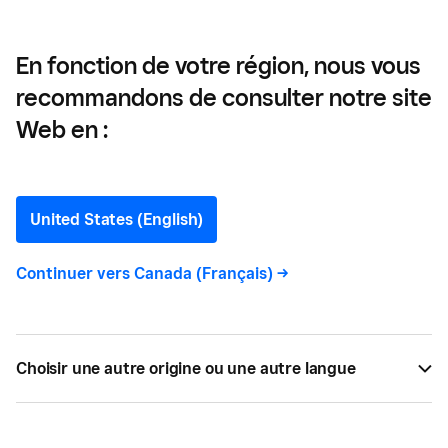
questions
En fonction de votre région, nous vous
recommandons de consulter notre site
Qu’est-ce que Google
Web en :
Pay? Toutes les réponses à
vos questions
United States (English)
Continuer vers
Canada (Français)
->
Vous souhaitez développer les méthodes de
paiement au sein de votre commerce? Voici ce
que vous devez savoir sur Google Pay.
Choisir une autre origine ou une autre langue
PAR
SQUARE
JUIN 02, 2020 —
4 LECTURE MIN