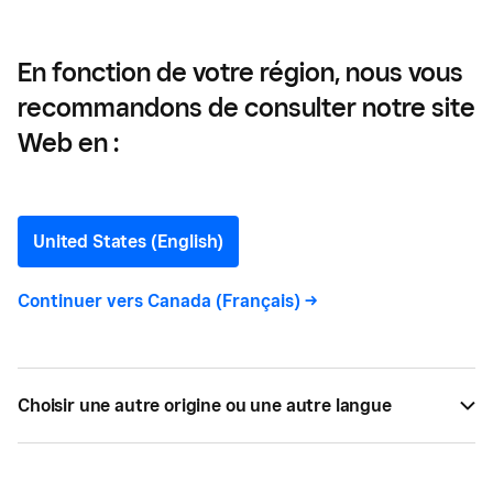
dont vous devez savoir
En fonction de votre région, nous vous
recommandons de consulter notre site
Les normes du travail de la
Web en :
Colombie-Britannique:
tout ce dont vous devez
United States (English)
savoir
Continuer vers
Canada (Français)
->
Vous devez apprendre et adopter certaines règles
qui s’appliquent à la propriété d’une entreprise en
Choisir une autre origine ou une autre langue
Colombie-Britannique, surtout si vous embauchez
des employés. Les lois du travail de la Colombie-
Britannique fixent les normes d’emploi de la