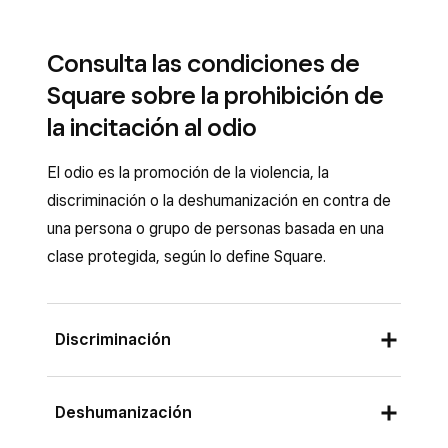
Consulta las condiciones de
Square sobre la prohibición de
la incitación al odio
El odio es la promoción de la violencia, la
discriminación o la deshumanización en contra de
una persona o grupo de personas basada en una
clase protegida, según lo define Square.
Discriminación
La discriminación en la plataforma de Square es
Deshumanización
un trato injusto o prejuicioso hacia una persona
o grupo de personas con base en las clases