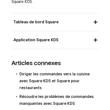
Square KDS.
Tableau de bord Square
Connectez-vous au Tableau de bord Square
Application Square KDS
et accédez à
Paramètres
>
Gestion des
appareils
>
Appareils
.
Ouvrez l’application Square KDS et appuyez
Sélectionnez votre appareil puis, à côté de
Articles connexes
sur
Paramètres
>
Articles et
Modes attribués, cliquez sur
Gérer
.
catégories
.
Diriger les commandes vers la cuisine
Cliquez sur
Articles et catégories
, puis
Activez les catégories que vous souhaitez
avec Square KDS et Square pour
activez les catégories que vous souhaitez
acheminer vers l’écran du Square KDS.
restaurants
acheminer vers l’écran du Square KDS.
Résoudre les problèmes de commandes
Cliquez sur
Enregistrer
.
manquantes avec Square KDS