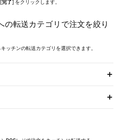
[
完了
] をクリックします。
への転送カテゴリで注文を絞り
送するキッチンの転送カテゴリを選択できます。
[
設定
] > [
端末管理
] > [
端末
] の順に移動します。
て済みモード] の横にある [
管理
] をクリックし
設定
] > [
商品とカテゴリ
] の順にタップします。
し、Square KDS画面に転送するカテゴリをオンに
るカテゴリをオンにします。