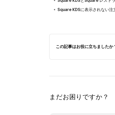
Square KDSとSquare
[
保存
] をクリックします。
Square KDSに表示されな
この記事はお役に立ちましたか
まだお困りですか？