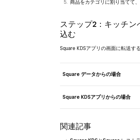
商品をカテゴリに割り当てて、
ステップ2：キッチン
込む
Square KDSアプリの画面に転
Square データからの場合
Square データにログインし、
Square KDSアプリからの場合
ご利用の端末を選択し、[割り当
ます。
Square KDSアプリを開き、[
関連記事
[
商品とカテゴリ
] をクリック
Square KDS画面に転送す
します。