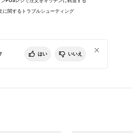
 レストランPOSレジで注文をキッチンに転送する
い注文に関するトラブルシューティング
？
はい
いいえ