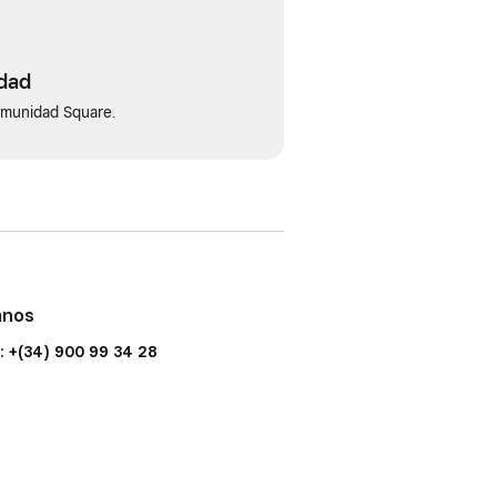
idad
omunidad Square.
anos
: +(34) 900 99 34 28