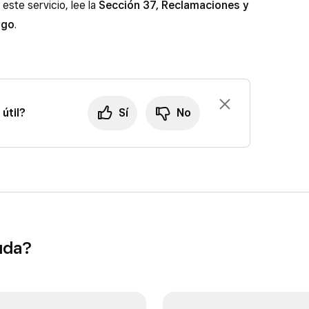
este servicio, lee la
Sección 37, Reclamaciones y
ago
.
útil?
Sí
No
uda?