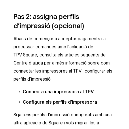
Des del dispositiu iOS, ves a l’App Store i
Cal un dispositiu mòbil Android amb AndroidOS 7
cerca
TPV Square
.
o una versió posterior. Descarrega l’aplicació de
Pas 2: assigna perfils
TPV Square:
Toca
Obtén
per descarregar l’aplicació.
d’impressió (opcional)
Inicia la sessió amb l’adreça electrònica i la
Obre Google Play Store i cerca
Abans de començar a acceptar pagaments i a
contrasenya del compte de Square o crea
TPV Square
.
processar comandes amb l’aplicació de
un compte.
Toca
Instal·la
per descarregar l’aplicació.
TPV Square, consulta els articles següents del
Inicia la sessió amb l’adreça electrònica i la
Centre d’ajuda per a més informació sobre com
contrasenya del compte de Square o crea
connectar les impressores al TPV i configurar els
un compte.
perfils d’impressió.
Connecta una impressora al TPV
Configura els perfils d’impressora
Si ja tens perfils d’impressió configurats amb una
altra aplicació de Square i vols migrar-los a