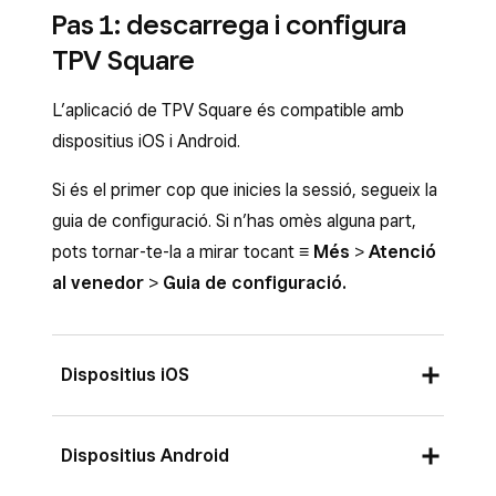
Pas 1: descarrega i configura
TPV Square
L’aplicació de TPV Square és compatible amb
dispositius iOS i Android.
Si és el primer cop que inicies la sessió, segueix la
guia de configuració. Si n’has omès alguna part,
pots tornar-te-la a mirar tocant
≡ Més
>
Atenció
al venedor
>
Guia de configuració.
Dispositius iOS
Cal un dispositiu iOS amb iOS 16 o una versió
Dispositius Android
superior. Descarrega l’aplicació de TPV Square: