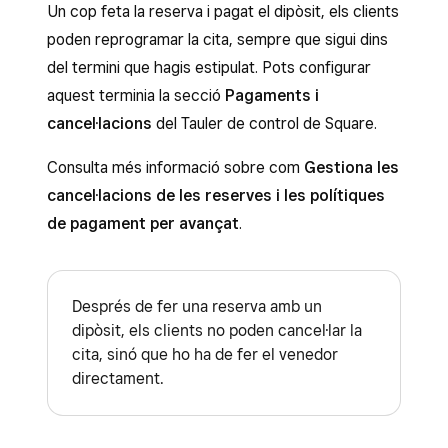
Un cop feta la reserva i pagat el dipòsit, els clients
També pots configurar la recaptació
També pots habilitar la recaptació
poden reprogramar la cita, sempre que sigui dins
d’impostos sobre els dipòsits si els clients
d’impostos sobre els dipòsits si els clients
del termini que hagis estipulat. Pots configurar
no es presenten o cancel·len la cita.
no es presenten o cancel·len la cita.
aquest terminia la secció
Pagaments i
Els dipòsits només s’apliquen als serveis
cancel·lacions
del Tauler de control de Square.
amb preu fix. No es demanarà cap dipòsit
Consulta més informació sobre com
Gestiona les
per reservar serveis configurats amb un
cancel·lacions de les reserves i les polítiques
preu variable.
de pagament per avançat
.
Els dipòsits amb import fix només
s’aplicaran als serveis que tinguin un preu
igual o superior a l’import del dipòsit.
Després de fer una reserva amb un
dipòsit, els clients no poden cancel·lar la
cita, sinó que ho ha de fer el venedor
directament.