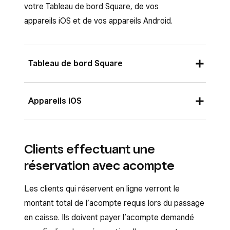
votre Tableau de bord Square, de vos
appareils iOS et de vos appareils Android.
Tableau de bord Square
Connectez-vous au Tableau de bord Square
Appareils iOS
et cliquez sur Rendez-vous > Paramètres >
Paiements et annulations
.
Accédez à Plus > Paramètres > Rendez-
Dans la section
Paiements
, cliquez sur
Clients effectuant une
vous >
Paiements et annulations
.
votre politique actuelle et sélectionnez
réservation avec acompte
Sélectionnez
Exiger un acompte
.
Exiger un acompte
.
Indiquez si vous souhaitez facturer un
Les clients qui réservent en ligne verront le
Indiquez si vous souhaitez facturer un
montant fixe ou un pourcentage sur chaque
montant total de l’acompte requis lors du passage
montant fixe ou un pourcentage sur chaque
service.
en caisse. Ils doivent payer l’acompte demandé
service.