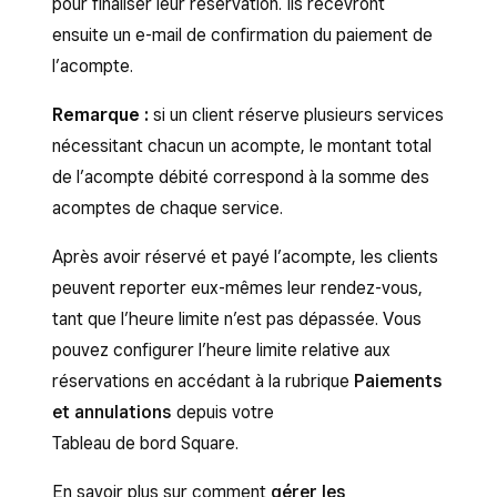
pour finaliser leur réservation. Ils recevront
Ajoutez une politique d’acompte, qui sera
Ajoutez une politique d’acompte, qui sera
ensuite un e-mail de confirmation du paiement de
affichée à vos clients en ligne lors du
affichée à vos clients en ligne lors du
l’acompte.
passage en caisse. Le cas échéant, vous
passage en caisse. Le cas échéant, vous
pouvez choisir d’indiquer si les acomptes
pouvez choisir d’indiquer si les acomptes
Remarque :
si un client réserve plusieurs services
sont remboursables ou non.
sont remboursables ou non.
nécessitant chacun un acompte, le montant total
Vous pouvez éventuellement activer la
de l’acompte débité correspond à la somme des
Vous pouvez éventuellement configurer la
perception des taxes sur les acomptes
acomptes de chaque service.
perception des taxes sur les acomptes
lorsque les clients ne se présentent pas ou
lorsque les clients ne se présentent pas ou
Après avoir réservé et payé l’acompte, les clients
annulent.
annulent.
peuvent reporter eux-mêmes leur rendez-vous,
tant que l’heure limite n’est pas dépassée. Vous
Les acomptes ne s’appliquent qu’aux
pouvez configurer l’heure limite relative aux
services à prix fixe. Les services
réservations en accédant à la rubrique
Paiements
configurés avec un « prix variable » ne
et annulations
depuis votre
nécessitent pas d’acompte pour être
Tableau de bord Square.
réservés.
Les acomptes à montant fixe ne seront
En savoir plus sur comment
gérer les