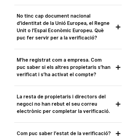
del document físic, no podrem acceptar ni
Sí. Actualment, la verificació amb documentació
verificar còpies.
No tinc cap document nacional
és l’única manera en què podem verificar i
d’identitat de la Unió Europea, el Regne
activar el teu compte.
Unit o l’Espai Econòmic Europeu. Què
puc fer servir per a la verificació?
Si no tens cap document nacional d’identitat de
M’he registrat com a empresa. Com
la Unió Europea, el Regne Unit o l’Espai
puc saber si els altres propietaris s’han
Econòmic Europeu, pots fer servir el teu
verificat i s’ha activat el compte?
passaport per a la verificació.
Pots comprovar l’estat de la verificació dels
La resta de propietaris i directors del
altres propietaris del negoci al
Tauler de
negoci no han rebut el seu correu
control de Square
. Per fer-ho, fes clic a
electrònic per completar la verificació.
Compte i configuració
>
Negoci
>
Propietaris i directors
.
Si els altres propietaris i directors del negoci no
Com puc saber l’estat de la verificació?
han rebut el correu electrònic per completar la