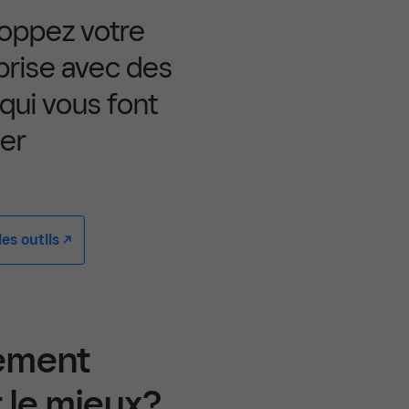
oppez votre
prise avec des
 qui vous font
er
s outils -/^
iement
 le mieux?