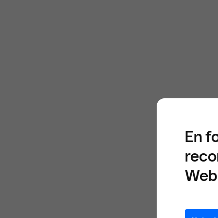
En f
reco
Web 