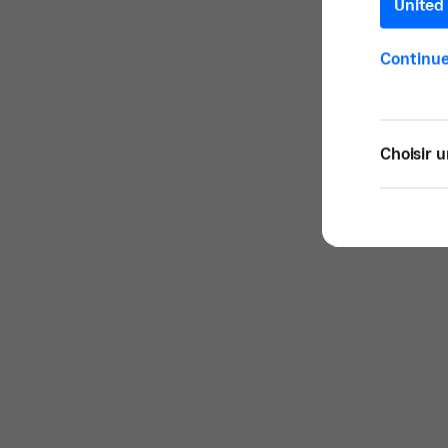
United 
Continue
Choisir u