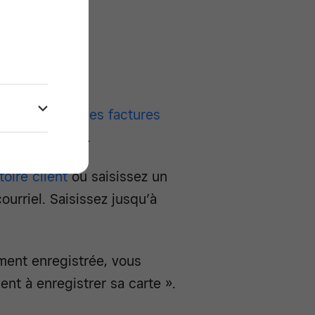
éroulant.
our
envoyer des factures
te enregistrée.
toire client
ou saisissez un
urriel. Saisissez jusqu’à
ement enregistrée, vous
ent à enregistrer sa carte ».