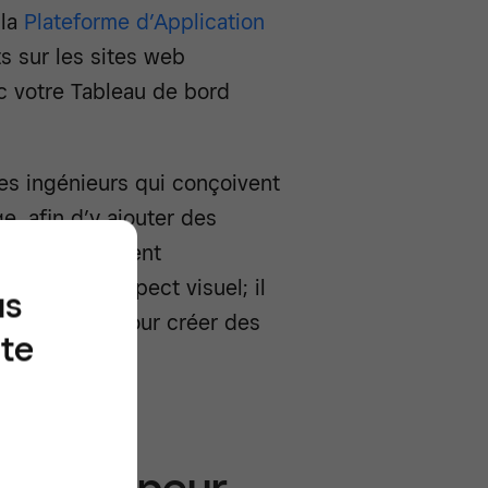
 la
Plateforme d’Application
s sur les sites web
c votre Tableau de bord
s ingénieurs qui conçoivent
e, afin d’y ajouter des
rs se concentrent
 que sur l’aspect visuel; il
us
n graphiste pour créer des
ite
développeur