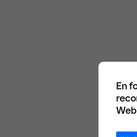
En f
reco
Web 