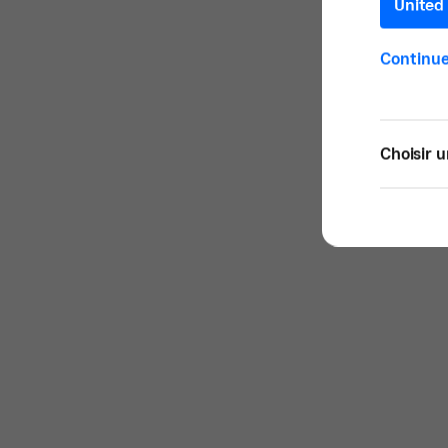
United 
Continue
Choisir u