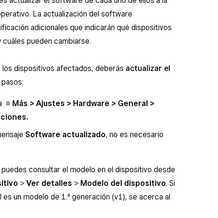
bes actualizar el software de cada uno de ellos a la
operativo. La actualización del software
ficación adicionales que indicarán qué dispositivos
l y cuáles pueden cambiarse.
te los dispositivos afectados, deberás
actualizar el
 pasos:
sa
≡ Más > Ajustes > Hardware > General >
aciones.
 mensaje
Software actualizado
, no es necesario
s, puedes consultar el modelo en el dispositivo desde
itivo
>
Ver detalles
>
Modelo del dispositivo
. Si
 es un modelo de 1.ª generación (v1), se acerca al