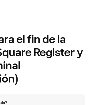
ra el fin de la
 Square Register y
inal
ión)
culo?