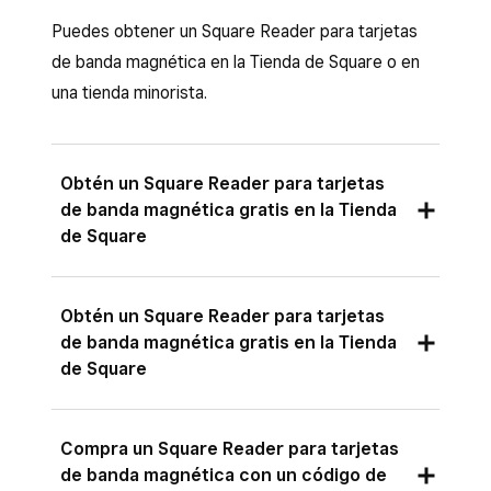
Puedes obtener un Square Reader para tarjetas
de banda magnética en la Tienda de Square o en
una tienda minorista.
Obtén un Square Reader para tarjetas
de banda magnética gratis en la Tienda
de Square
Inicia sesión en tu cuenta de Square en
Obtén un Square Reader para tarjetas
la
Tienda de Square
.
de banda magnética gratis en la Tienda
de Square
Haz clic en
Obtener un lector gratuito
.
Selecciona el tipo de conexión: Conector
Inicia sesión en tu cuenta de Square en
Compra un Square Reader para tarjetas
para auriculares, Lightning o USB-C.
la
Tienda de Square
.
de banda magnética con un código de
Haz clic en
Agregar al carrito
>