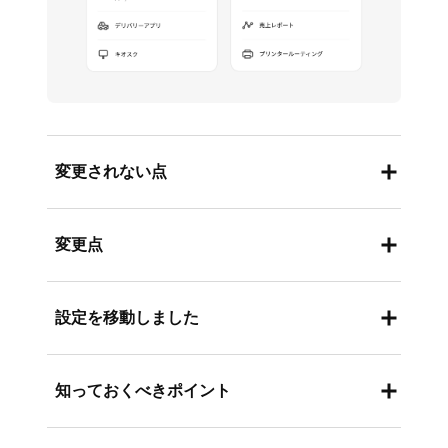
変更されない点
オンラインビジネスやキオスク端末でのお
変更点
客さまに対するメニューの表示方法に変更
はありません。
店舗と販売チャネルの管理が、メニューで
設定を移動しました
既存の商品、カスタマイズ、バリエーショ
管理できるように
：Square オンラインビ
ン、メニュー構造はすべてそのまま残りま
ジネス、注文プロフィール、キオスク端末
既存のチャネル設定（Square オンライン
す。
知っておくべきポイント
に表示される内容を管理するには、カテゴ
ビジネスの「オンラインメニュー」など）
カテゴリは引き続きレポートやキッチンへ
リや商品の代わりにメニューを使います。
に基づいてメニューを作成しました。