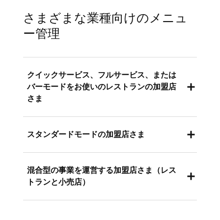
の転送に使われます
カテゴリページ
：レポートやキッチンへの
すべてのチャネルを1か所で
：クイックサ
お客さま向けのカテゴリをメニューグルー
さまざまな業種向けのメニュ
転送用のカテゴリには引き続きアクセスで
ービス、フルサービス、またはバーモード
プに変えました。
ー管理
きますが、お客さま向けのチャネルにカテ
のPOSレジ、オンライン注文、キオスク端
カテゴリ化されていない商品はすべて「商
ゴリを割り当てることはできなくなりまし
末、デリバリーアプリのメニューをすべて
品」メニューグループに移動しました。
た（Square オンラインビジネスのすべて
メニューから管理できます。
の商品テンプレートを除く）。
クイックサービス、フルサービス、または
すべてのプリンタールーティングとレポー
メニューグループが表示構成に
：お客さま
バーモードをお使いのレストランの加盟店
トカテゴリを保持しました。
商品管理
：商品ライブラリから新しい商品
向けのカテゴリとして整理していたもの
さま
を登録する場合は、お客さま向けのチャネ
が、メニューグループと呼ばれるようにな
ルに表示されるようにメニューとメニュー
りました。
POSレジの連携
：レストランPOSレジのレ
グループに割り当ててください。
スタンダードモードの加盟店さま
商品はメニュー内に
：商品をお客さま向け
イアウトは引き続きメニューと同期されま
POSレジ表示グループ
：レストランPOSレ
のチャネル（Square オンラインビジネス
す。メニューで整理した内容は、POSレジ
ジのレイアウトに引き続き対応します。既
のすべての商品テンプレートを除く）に表
オンラインに焦点を当てる
：メニューは主
混合型の事業を運営する加盟店さま（レス
端末に同じように表示されます。
存の機能に変更はありません。
示するには、商品をメニューに割り当てて
にオンライン注文、キオスク端末、デリバ
トランと小売店）
POSレジ表示グループ
：以前に表示グルー
ください。
リーアプリを管理します。
ご対応は不要
：メニューはすでに設定さ
プを使ったことがある場合は、メニューグ
れ、機能しています。通常どおりに操作を
POSレジのレイアウトを分ける
：店内POS
レストランの販売チャネル
：飲食チャネル
ループとともに高度なPOSレジのレイアウ