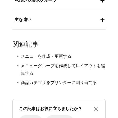
POSレジ表示グループ
できます。
商品を整理するための主な方法です。特定
のPOSレジレイアウトのニーズがない限
目的
：クイックサービス、フルサービス、
主な違い
り、この方法をお勧めします。
またはバーモードでPOSレジのレイアウト
販売チャネル
：POSレジ、Square オンラ
を整理するために特別に考案されていま
共有機能
インビジネスによる注文、キオスク端末で
す。POSレジ表示グループは、Square デ
関連記事
メニューグループ
：メニュー間またはメニ
ご利用いただけます。
ータのメニューには表示されません。表示
ュー内で共有することはできません。複数
共有
：各メニューグループは1つの特定の
グループは、POSレジ表示グループをメニ
メニューを作成・更新する
のメニューまたはメニュー内の複数の場所
メニューに属し、複数のメニュー間または
ュー内で共有できるため、スタッフのPOS
メニューグループを作成してレイアウトを編
で同じグループ化を行う場合は、別々のメ
メニュー内で共有することはできません。
レジのレイアウト速度を最適化するために
集する
ニューグループを作成してください。
使われます。たとえば、サイドメニューを
商品カテゴリをプリンターに割り当てる
POSレジ表示グループ
：単一のメニュー内
単独のグループとして設定していますが、
で共有できるため、POSレジのレイアウト
POSレジのメインメニューグループ内にも
のさまざまな部分で同じグループを再利用
サイドメニューを表示したい場合です。
できます。
販売チャネル
：表示グループは、レストラ
この記事はお役に立ちましたか？
ンPOSレジにのみ表示され、他のチャネル
販売チャネル