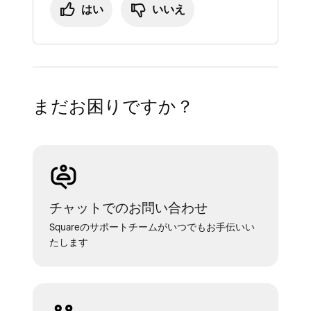
はい
いいえ
（オンライン注文とキオスク端末）には表
メニューグループ
：必要に応じて、すべて
示されません。
の販売チャネル（POSレジ、オンライン注
共有
：POSレジで使うグループが重複して
文、キオスク端末）の表示/非表示を管理
いる場合は、単一のメニュー内で共有でき
できます。
ます。
まだお困りですか？
POSレジ表示グループ
：レストランPOSレ
ジにのみ表示され、オンライン注文とキオ
スク端末には影響しません。
メニューリストビュー
チャットでのお問い合わせ
メニューグループ
：Square データのメニ
Squareのサポートチームがいつでもお手伝いい
ューリストビューとレストランPOSレジに
たします
表示されます。
POSレジ表示グループ
：メニューリストビ
ューではなく、レストランPOSレジに表示