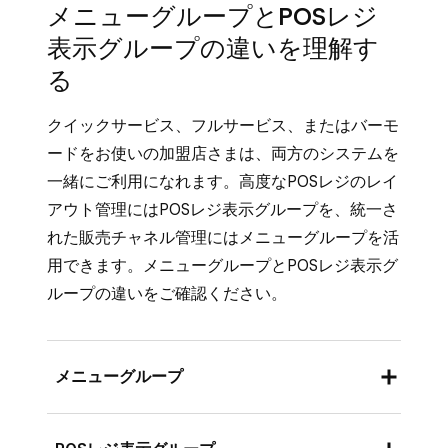
続けるか、準備が整った段階で新しいマル
メニューグループとPOSレジ
レジのレイアウトは、引き続きカテゴリと
（クイックサービス、フルサービス、また
ト管理に引き続き利用可能です。
チチャネル機能をお試しください。
商品ごとに別々に管理されます。
表示グループの違いを理解す
はバーモードのPOSレジ、オンライン注
完全な管理
：すべての販売チャネルを1か
トラブルシューティング
：iOSまたは
文、Cash Appプロフィール、キオスク端
る
アップグレードオプション
：POSレジのレ
所で管理できます。
AndroidのPOSレジ端末を使っていて、
末）は、メニューを通じて管理できるよう
イアウトを含む統一されたメニュー管理を
柔軟性の高いオプション
：メニューグルー
POSレジでPOSレジのメニューのみを表示
クイックサービス、フルサービス、またはバーモ
になりました。
ご希望の場合は、アカウントにレストラン
プを使ってシンプルで統一された管理を行
する場合は、アプリを更新してください。
ードをお使いの加盟店さまは、両方のシステムを
モード（クイックサービス、フルサービ
小売販売チャネル
：小売チャネル（他のす
うか、表示グループを引き続き使って複雑
アプリが更新されていない場合、POSレジ
一緒にご利用になれます。高度なPOSレジのレイ
ス、バーモード）を追加することをご検討
べてのPOSレジモード、Square オンライ
なPOSレジの配置を行います。
にすべての販売チャネルのメニューが表示
アウト管理にはPOSレジ表示グループを、統一さ
ください。詳しくは、
モードを作成・割り
ンビジネスのすべての商品テンプレート）
されることがあります。
れた販売チャネル管理にはメニューグループを活
当てる
方法をご覧ください。
は、引き続きカテゴリと商品ごとに管理さ
用できます。メニューグループとPOSレジ表示グ
れます。
ループの違いをご確認ください。
Square オンラインビジネスのすべての商
品
：Square オンラインビジネスのすべて
の商品テンプレート（レストラン商品と小
メニューグループ
売商品の両方を表示）をお使いの場合で
も、カテゴリを使って表示する商品を管理
目的
：すべての販売チャネルでメニューの