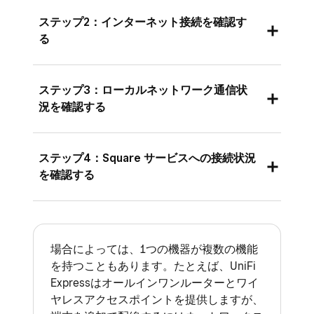
接続レポートは、インターネット接続、ローカ
め、機密性の高いデータには欠かせませ
ステップ2：インターネット接続を確認す
ルネットワークへのアクセス、Square サービ
ん。HTTPSは、ネットワーク上の通信を安
る
スへのアクセスをテストします。接続レポート
全にするため、トランスポートレイヤーセ
を実行するには、Square POSレジアプリの最
キュリティ（TLS）プロトコルを利用して
Square POSレジには、インターネットに接続
ステップ3：ローカルネットワーク通信状
新バージョンを実行する互換性のある端末が必
います。
するための端末の接続方法が表示されます。
況を確認する
要です。
Square POSレジでは、Wi-Fi接続の場合は
Wi-Fi
と表示され、電波強度がdBm（デシベルミリワ
アプリを開き、[
≡その他
] > [
設定
] > [
ハー
Wi-Fiまたはイーサネットをご利用の場合、こ
ステップ4：Square サービスへの接続状況
ット）で表示されます。携帯電話回線（スマー
ドウェア
] の順に選択します。
のテストではルーターから端末に正しいIPアド
を確認する
トフォンや通信機能付きタブレット）をご利用
[
接続をテスト
] を選択します。結果が表示
レスが割り当てられているかを確認します。
の場合は
モバイル通信
と表示されます。
このテストでは、Square サービスに実際にア
されるまでに最大1分かかることがありま
SquareにIPアドレスがない場合、Square POS
クセスして、接続が可能かどうかを確認しま
す。
レジは
重大な問題
として報告します。IPアドレ
このテストが失敗した場合、インターネットに
す。このテストはSquare サービスの稼働状況
場合によっては、1つの機器が複数の機能
スが「0.0.0.0」または「169.254.y.z」で始ま
アクセスできず、Square サービスを利用でき
レポートにはステータスレポートが表示さ
を持つこともあります。たとえば、UniFi
を総合的に確認するものではありません。
る場合、端末がルーターからIPアドレスを取得
ません。
れます。さらにサポートが必要な場合は、
Expressはオールインワンルーターとワイ
Square側のシステム障害の有無を判断するため
中であるか、ルーターと通信できていない状態
レポートを加盟店さまの事業のIT部門また
ヤレスアクセスポイントを提供しますが、
まずはモデムとルーターの再起動をお試しくだ
には使用できません。Square サービスの詳細
です。IPアドレスが割り当てられていない場