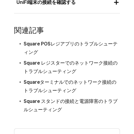
ルーターに速度テスト機能が備わっている場合
の場合、IPアドレスはネットワーク設定ま
度が遅い可能性があります。主な原因とし
UniFi端末の接続を確認する
合、Wi-Fiアクセスポイントやルーターに
ご注意
：WiFimanはUniFi設定でのみ使うことが
は、最も正確な結果を得るためにルーターから
たはIP構成で確認できます。
て、インターネット回線自体の速度が遅
不具合がある可能性があります。この場合
できます。
直接テストを実行してください。このテストを
い、ネットワークが混雑している、Wi-Fi
は機器の再起動をお試しください。
IPアドレスがない場合、またはIPアドレス
LEDランプの状態
と以下のリソースを参照し
実行する前に、バックアップのインターネット
電波が弱いなどがが考えられます。
が169.254.xxx.xxxで始まる場合は、IPアド
関連記事
て、UniFi端末の接続状態を確認してくださ
ネットワークをプロフェッショナルが設定
接続に切り替えるか、オフライン決済を許可し
レスを受信できない理由に関するトラブル
Square レジスターまたはSquare ターミナ
い。
している場合や、その他の設定がされてい
てください。オフライン決済では、ネットワー
Square POSレジアプリのトラブルシューテ
シューティングをしてください。
ルをご利用の場合、DNSサーバーに問題が
る場合は、ファイアウォールや各種設定に
クプリンターが使えなくなる可能性がありま
オフライン端末のトラブルシューティング
ィング
ある可能性があります。その場合はネット
よってSquare POSレジ端末がブロックさ
インターネットに再接続します。
す。詳しくは、
Squareでオフライン決済を行
ワークのプロフェッショナルにご相談くだ
リカバリーモード
Square レジスターでのネットワーク接続の
れていないかご確認ください。
う
方法をご覧ください。
さい。
トラブルシューティング
スイッチポートのタグ付けとネットワーク
他の機能が正常に動作しているにもかかわ
ルーターに接続された端末（有線・無線ど
ファイアウォールの設定によってSquare
オーバーライドの設定を確認する
Squareターミナルでのネットワーク接続の
らずこのテストが失敗する場合は、数回テ
ちらでも可）でブラウザを開きます。
サービスへのアクセスがブロックされてい
トラブルシューティング
ストを実行し直してください。このテスト
ネットワークループを確認します
。
る可能性があります。
ルーターのIPにアクセスします。これは、
はゲートウェイの設定、ファイアウォー
Square スタンドの接続と電源障害のトラブ
ネットワークに
不正なDHCPサーバー
がな
https://
またはhttps://192.168.1.1.
ル、VLANなどの環境によって結果が異な
ルシューティング
いか確認する
のような形式です。
る場合があります。あくまでも診断の参考
リモート導入
程度としてお考えください。
ルーターの管理者ユーザー名とパスワード
隔離された端末