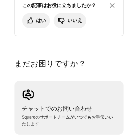
を入力します。
この記事はお役に立ちましたか？
Dream MachineなどのUnifiで速度テス
端末を工場出荷時の設定にリセットする
トを見つけるには、[
ネットワーク
] か
はい
いいえ
端末を再導入する
ら
管理画面
を開き、[
インターネット
ヘルス
] の左下を確認すると、[
速度テ
スト
] を見つけられます。
Unifi以外の端末の場合は、ルーターの
まだお困りですか？
説明書を参照し、[
インターネット速
度テスト
] または [
速度テスト
] を探し
ます。
[
今すぐ実行
] を選択します。
テストが成功し、必要最低限の速度要件を
チャットでのお問い合わせ
満たしている場合、インターネット接続に
Squareのサポートチームがいつでもお手伝いい
問題はないと考えられます。
たします
テストが実行できない場合は、ルーター自