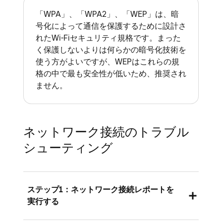
ーク上で情報がどのようにナビゲートされ
末は、異なる物理ネットワークを使ってい
「WPA」、「WPA2」、「WEP」は、暗
るかを定義します。TCP（伝送制御プロト
号化によって通信を保護するために設計さ
るかのように、互いにデジタル的に分離さ
コル）とUDP（ユーザーデータグラムプロ
れたWi-Fiセキュリティ規格です。まった
れます。
く保護しないよりは何らかの暗号化技術を
トコル）の主な違いは、TCPがコネクショ
サブネットは、IPプロトコルを使い、ネッ
使う方がよいですが、WEPはこれらの規
ンベースのプロトコルであるのに対し、
トワークを細分化したものです。ネットワ
格の中で最も安全性が低いため、推奨され
UDPはコネクションレスであることです。
ません。
ークは2つ以上のネットワークに分けるこ
TCPはより信頼性が高い反面、データの転
とができ、サブネット化と呼ばれます。
送速度は遅くなります。UDPは信頼性は低
VLANとサブネットは、一般的に一緒に使
くなりますが、動作はより高速です。
われ、デバイスのグループを分割または統
ネットワーク接続のトラブル
ハイパーテキスト転送プロトコル
合して、ネットワーク上での情報の移動方
シューティング
（HTTP）は、HTMLドキュメントなどの
法を制御します。
リソースを取得するためのプロトコルで
SquareではPOSレジ端末が同じサブネット
す。ウェブ上のあらゆるデータ交換の基盤
上にあることを求めるため、重要なことで
ステップ1：ネットワーク接続レポートを
となります。HTTPSは、すべてのデータを
実行する
す。
暗号化して送信します。第三者はネットワ
ーク経由でデータを傍受できなくなるた