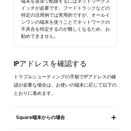
はSquare サポートチームと共有できま
端末を追加で配線するにはネットワークス
さい。解決しない場合は、インターネットプロ
なステータスについては、
合、Squareは正常に動作しません。
イッチが必要です。フードトラックなどの
す。
バイダーへお問い合わせいただくか、バックア
https://issquareup.com/をご覧ください。
特定の活用例では実用的ですが、オールイ
次に、Square POSレジはローカルゲートウェ
ップの通信回線に切り替える、もしくはオフラ
また、ハードウェアハブにも、端末の画面上部
ンワンの端末を使うことでネットワークの
このテストでは次のことを確認します。
イに接続できるかどうかを確認します。ゲート
イン決済モードへの切り替えをご検討くださ
不具合を特定するのが難しくなるため、お
のメニューバーにある [
マイデバイス
] からア
ウェイとはルーターのことです。POSレジ端末
勧めできません。
い。詳しくは、
Squareでオフライン決済を行
クセスできます。このオプションは、プリンタ
DNS（ドメインネームサーバー）がSquare
からルーターにアクセスできない場合、ローカ
う方法
をご覧ください。
ーなどのアクセサリーが端末に接続されている
ドメインを正しく解決できているか。
ルネットワークやインターネットへの接続がで
場合にのみ表示されます。
それでも問題が解決しない場合は、ステップ3
ファイアウォールやルーティングの設定に
きません。POSレジはゲートウェイへpingテス
IPアドレスを確認する
に進みます。
よってSquareドメインへのアクセスがブロ
トを実行し、インターネット接続テストと同様
ックされていないか。
トラブルシューティングの手順でIPアドレスの確
の判定を行います。
認が必要な場合は、お使いの端末に応じて以下の
アカウントが有効で、リクエストの送受信
このテストが失敗した場合、次のような作業上
とおりに進めます。
が正常に行えているか。
の問題を示している可能性があります。
テストが失敗した場合：
このテストとインターネット接続テストの
Square端末からの場合
両方が失敗する場合、Wi-Fiアクセスポイ
インターネット接続自体は機能している場
ントやルーターに問題があるか、端末自体
合、以下の方法で速度テストを実行するこ