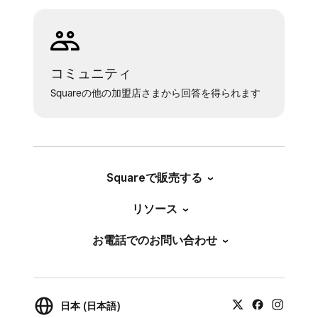
体やモデムに問題があるか、インターネッ
トプロバイダー側でサービスに問題が発生
している可能性があります。いずれの場合
も、インターネットプロバイダーにお問い
コミュニティ
合わせください。
Squareの他の加盟店さまから回答を得られます
ルーターで速度テストができない場合
WiFimanアプリを使ってください。このア
プリは、Apple Store、Google Play、また
Squareで販売する
デスクトップ用はUbiquitiで入手できま
す。
リソース
iPadまたはAndroid端末では、ブラウザで
お電話でのお問い合わせ
http://www.speedtest.netやwww.fast.com
にアクセスして速度テストを実行できま
す。このテストは、Square ターミナルま
日本 (日本語)
たはSquare レジスターでは機能しませ