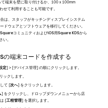
って端末を壁に取り付けるか、100 x 100mm
合わせて利用することも可能です。
ご利用の場合は、スタッフがキッチンディスプレイシステム
ードウェアとソフトウェアを移行してください。
Squareコミュニティ
および
iOS用Square KDSから
さい。
 KDSの端末コードを作成する
設定
] > [
デバイス管理
] の順にクリックします。
クリックします。
て [
次へ
] をクリックします。
ム
] をクリックし、ドロップダウンメニューから店
は [
工程管理
] を選択します。