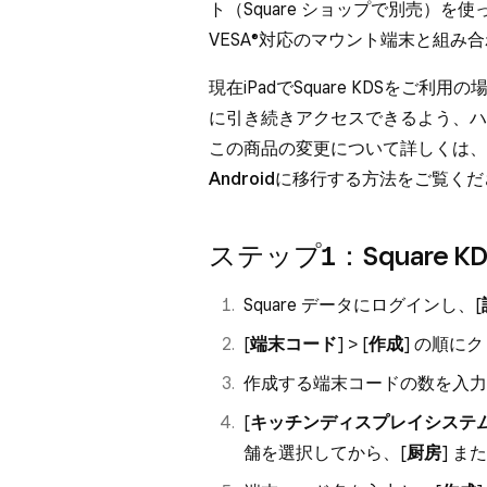
ト（Square ショップで別売）を使
VESA®対応のマウント端末と組み
現在iPadでSquare KDSを
に引き続きアクセスできるよう、ハ
この商品の変更について詳しくは、
Androidに移行する
方法をご覧くだ
ステップ1：Square
Square データにログインし、[
[
端末コード
] > [
作成
] の順に
作成する端末コードの数を入力し
[
キッチン
ディスプレイ
システ
舗を選択してから、[
厨房
] また