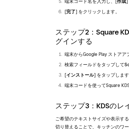
端末コード名を入力し、[
作成
[
完了
] をクリックします。
ステップ2：Square
グインする
端末からGoogle Play スト
検索フィールドをタップして
S
[
インストール
] をタップしま
端末コードを使ってSquare 
ステップ3：KDSの
ご希望のテキストサイズや表示する
切り替えることで、キッチンのワ