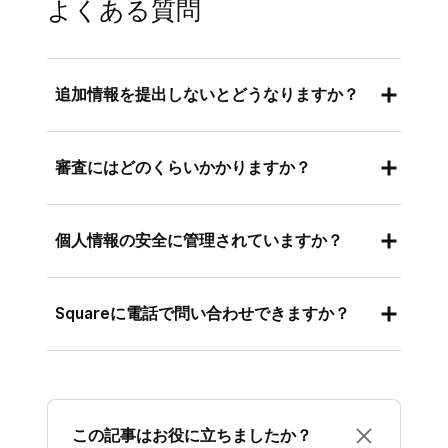
よくある質問
追加情報を提出しないとどうなりますか？
追加情報をご提供いただけない場合、アカウン
審査にはどのくらいかかりますか？
トの承認プロセスが完了せず、カード決済の受
け付けを開始できません。
フォームの送信後、1〜2営業日以内に審査結果
個人情報の安全に管理されていますか？
をお知らせいたします。さらに追加情報が必要
な場合には、改めてメールにてご連絡いたしま
はい。Squareでは、加盟店さまからいただいた
す。
Squareに電話で問い合わせできますか？
情報を個人情報保護方針に基づいて慎重に取り
扱っています。Squareのウェブサイトはすべて
現時点では、アカウント承認プロセスの対応は
SSL/TLSを介しており、安全にご利用いただけ
メールのみで行っています。審査に関してご不
ます。さらにSquareはPCIにも準拠していま
明な点がある場合は、受信されたアカウント審
す。詳しくは、
セキュリティと個人情報保護方
この記事はお役に立ちましたか？
査に関する通知メールにご返信いただくか、