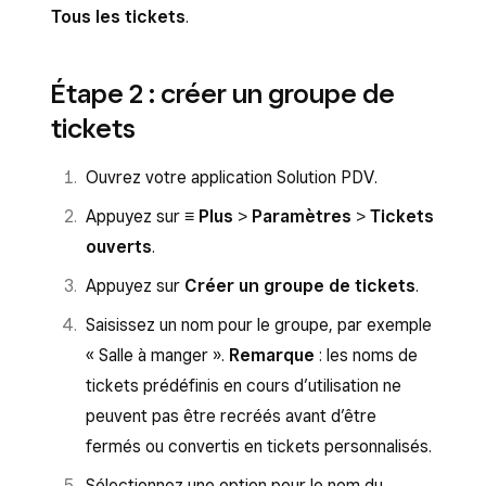
sur
Gérer
sous
Paramètres
.
Tous les tickets
.
Tickets ouverts
.
Cliquez sur l’extension
Tickets ouverts
.
Pour ajouter l’extension, appuyez sur
Pour ajouter l’extension, cliquez sur
+
, puis
Étape 2 : créer un groupe de
Extensions
>
Tickets ouverts
>
Ajouter
sur
Ajouter gratuitement
à côté de
tickets
gratuitement
.
Tickets ouverts
.
Activez l’option
Utiliser sur cet appareil
.
Ouvrez votre application Solution PDV.
Activer l’option
Utiliser sur ce profil
.
Activez l’option
Utiliser les tickets
Appuyez sur
≡ Plus
>
Paramètres
>
Tickets
Activez l’option
Utiliser les tickets
prédéfinis
.
ouverts
.
prédéfinis
.
Appuyez sur
Créer un groupe de tickets
.
Cliquez sur
Enregistrer
.
Saisissez un nom pour le groupe, par exemple
« Salle à manger ».
Remarque
: les noms de
tickets prédéfinis en cours d’utilisation ne
peuvent pas être recréés avant d’être
fermés ou convertis en tickets personnalisés.
Sélectionnez une option pour le nom du