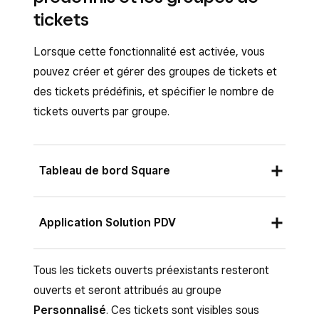
tickets
Lorsque cette fonctionnalité est activée, vous
pouvez créer et gérer des groupes de tickets et
des tickets prédéfinis, et spécifier le nombre de
tickets ouverts par groupe.
Tableau de bord Square
Connectez-vous à votre
Application Solution PDV
Tableau de bord Square et cliquez sur
Paramètres
>
Gestion des appareils
>
Ouvrez votre application de système de
Tous les tickets ouverts préexistants resteront
Modes
.
caisse.
ouverts et seront attribués au groupe
Sélectionnez un profil existant et cliquez
Personnalisé
. Ces tickets sont visibles sous
Appuyez sur
≡ Plus
>
Paramètres
>