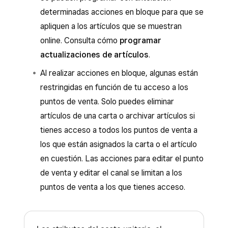
Peso
bajas.
determinadas acciones en bloque para que se
Proveedor predeterminado
Añadir una exención fiscal.
apliquen a los artículos que se muestran
Código del proveedor
online. Consulta cómo
programar
Establecer que contienen alcohol.
actualizaciones de artículos
.
Coste unitario
Archivarlos.
Al realizar acciones en bloque, algunas están
Puntos de venta
Eliminarlos.
restringidas en función de tu acceso a los
Descripción
Desde las cartas:
puntos de venta. Solo puedes eliminar
Restricción de edad
artículos de una carta o archivar artículos si
Editar los puntos de venta.
tienes acceso a todos los puntos de venta a
Atributos de la ficha de producto
Editar los canales.
los que están asignados la carta o el artículo
Atributos personalizados
en cuestión. Las acciones para editar el punto
Editar los modificadores.
Título de SEO
de venta y editar el canal se limitan a los
Archivarlos.
Descripción de SEO
puntos de venta a los que tienes acceso.
Eliminarlos.
Enlace permanente de SEO
Contiene alcohol