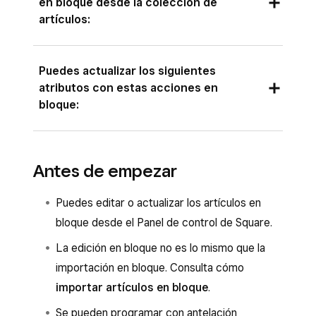
en bloque desde la colección de
artículos:
Nombre del artículo
Puedes actualizar los siguientes
atributos con estas acciones en
Nombre para el cliente
bloque:
Tipo de artículo
GTIN
Desde la colección de artículos:
Antes de empezar
SKU
Actualizar los canales de venta.
Categorías
Puedes editar o actualizar los artículos en
Actualizar las categorías.
Categoría de informes
bloque desde el Panel de control de Square.
Actualizar los métodos de tramitación.
Precio
La edición en bloque no es lo mismo que la
Actualizar el precio de venta online (se
importación en bloque. Consulta cómo
Precio de venta online
puede programar).
importar artículos en bloque
.
Vendido por
Actualizar las notificaciones de existencias
Se pueden programar con antelación