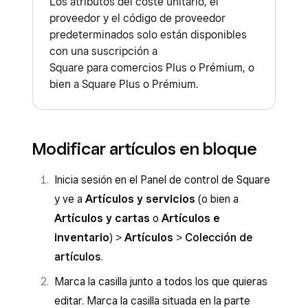
Los atributos del coste unitario, el
Recuento de calorías (calorías)
proveedor y el código de proveedor
predeterminados solo están disponibles
Preferencias alimentarias
con una suscripción a
Contiene lo siguiente (selecciona los
Square para comercios Plus o Prémium, o
bien a Square Plus o Prémium.
alérgenos alimentarios más habituales)
Atributo del nombre para cocina
M&#233;todos de tramitaci&#243;n online
Modificar artículos en bloque
Información nutricional
Inicia sesión en el Panel de control de Square
Modificadores
y ve a
Artículos y servicios
(o bien a
Cartas
Artículos y cartas
o
Artículos e
inventario
) >
Artículos
>
Colección de
artículos
.
Marca la casilla junto a todos los que quieras
editar. Marca la casilla situada en la parte